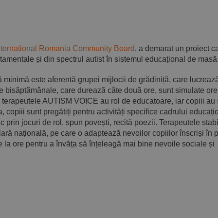
nternational Romania Community Board
, a demarat un proiect c
tamentale și din spectrul autist în sistemul educațional de masă
ă minimă este aferentă grupei mijlocii de grădiniță, care lucreaz
le bisăptămânale, care durează câte două ore, sunt simulate ore
de terapeutele AUTISM VOICE au rol de educatoare, iar copiii au 
 copiii sunt pregătiți pentru activități specifice cadrului educați
c prin jocuri de rol, spun povești, recită poezii. Terapeutele stab
ră națională, pe care o adaptează nevoilor copiilor înscriși în 
ste la ore pentru a învăța să înțeleagă mai bine nevoile sociale și