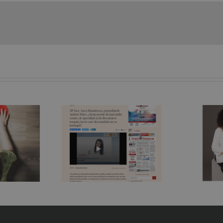
„În spatele oricărui
Live. Anca
copil sau adolescent
mitrescu,
care are un
intele Autism
comportament bizar
P
 „Avem nevoie
se poate ascunde un
 multe centre,
suflet afectat de
cialişti şi de
tulburări de spectru”.
gr
area terapiei,
Nicoleta Orlea,
ucru care
fundraiser, jurnalist și
mdată nu se
mamă de copil cu
ntâmplă“
autism