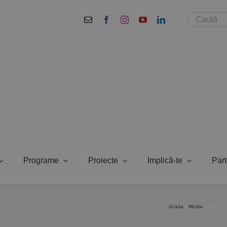
Cautare...
Programe
Proiecte
Implică-te
Part
Acasa
Media
Program 