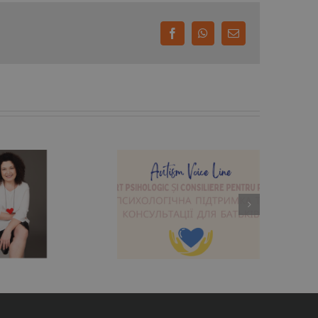
Facebook
WhatsApp
E-
mail:
ărinții din Ucraina și
România au acum
suport psihologic
atuit la Autism Voice
Line