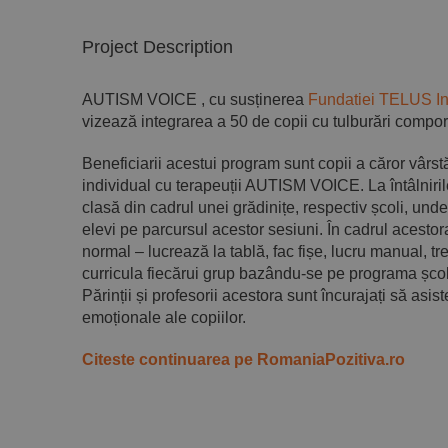
Project Description
AUTISM VOICE , cu susținerea
Fundatiei TELUS I
vizează integrarea a 50 de copii cu tulburări compor
Beneficiarii acestui program sunt copii a căror vârst
individual cu terapeuții AUTISM VOICE. La întâlniri
clasă din cadrul unei grădinițe, respectiv școli, un
elevi pe parcursul acestor sesiuni. În cadrul acestora,
normal – lucrează la tablă, fac fișe, lucru manual, tre
curricula fiecărui grup bazându-se pe programa școla
Părinții și profesorii acestora sunt încurajați să asi
emoționale ale copiilor.
Citeste continuarea pe RomaniaPozitiva.ro