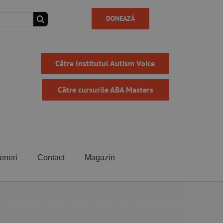
DONEAZĂ
Către Institutul Autism Voice
Către cursurile ABA Masters
eneri
Contact
Magazin
educațional pentru integrarea copiilor cu autism în sistemul școlar din România