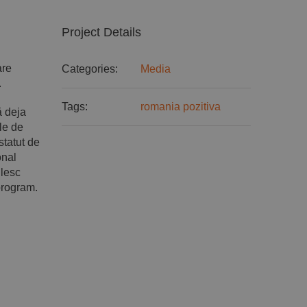
Project Details
are
Categories:
Media
.
Tags:
romania pozitiva
ă deja
le de
statut de
onal
ilesc
program.