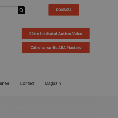
DONEAZĂ
Către Institutul Autism Voice
Către cursurile ABA Masters
eneri
Contact
Magazin
educațional pentru integrarea copiilor cu autism în sistemul școlar din România