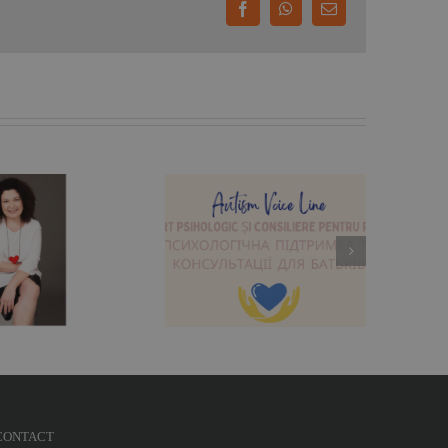
Facebook
WhatsApp
E-
mail:
ărinții din Ucraina și
România au acum
suport psihologic
atuit la Autism Voice
Line
CONTACT