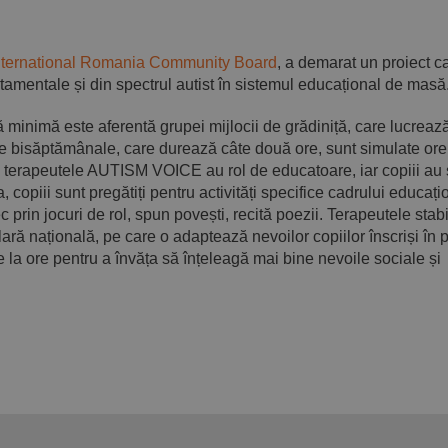
nternational Romania Community Board
, a demarat un proiect c
tamentale și din spectrul autist în sistemul educațional de masă
ă minimă este aferentă grupei mijlocii de grădiniță, care lucreaz
le bisăptămânale, care durează câte două ore, sunt simulate ore
de terapeutele AUTISM VOICE au rol de educatoare, iar copiii au 
 copiii sunt pregătiți pentru activități specifice cadrului educați
c prin jocuri de rol, spun povești, recită poezii. Terapeutele stab
ră națională, pe care o adaptează nevoilor copiilor înscriși în 
ste la ore pentru a învăța să înțeleagă mai bine nevoile sociale și