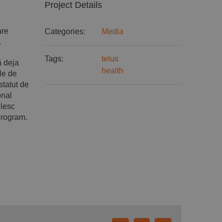
Project Details
are
Categories:
Media
.
Tags:
telus
ă deja
health
le de
statut de
onal
ilesc
program.