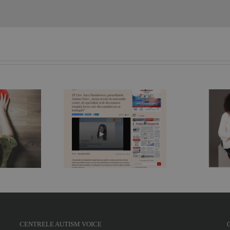
„În spatele oricărui
Live. Anca
copil sau adolescent
mitrescu,
care are un
intele Autism
comportament bizar
P
 „Avem nevoie
se poate ascunde un
 multe centre,
suflet afectat de
cialişti şi de
tulburări de spectru”.
gr
area terapiei,
Nicoleta Orlea,
ucru care
fundraiser, jurnalist și
mdată nu se
mamă de copil cu
ntâmplă“
autism
CENTRELE AUTISM VOICE