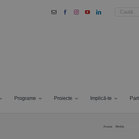
Cautare...
Programe
Proiecte
Implică-te
Part
Acasa
Media
Program 