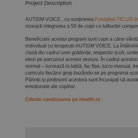
Project Description
AUTISM VOICE , cu susținerea
Fundatiei TELUS I
vizează integrarea a 50 de copii cu tulburări compor
Beneficiarii acestui program sunt copii a căror vârst
individual cu terapeuții AUTISM VOICE. La întâlniri
clasă din cadrul unei grădinițe, respectiv școli, un
elevi pe parcursul acestor sesiuni. În cadrul acestora,
normal – lucrează la tablă, fac fișe, lucru manual, tre
curricula fiecărui grup bazându-se pe programa școla
Părinții și profesorii acestora sunt încurajați să asi
emoționale ale copiilor.
Citeste continuarea pe Health.ro