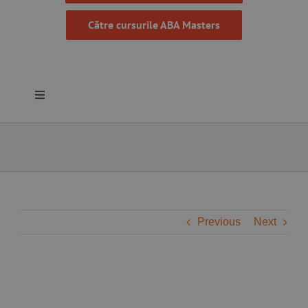
Către cursurile ABA Masters
Toggle
Navigation
Despre noi
Resurse
Programe
Previous
Next
Proiecte