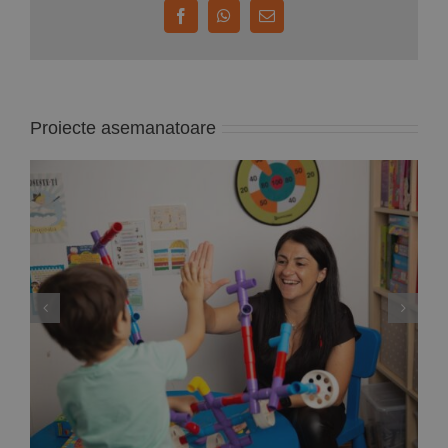
Facebook
WhatsApp
E-
mail:
Proiecte asemanatoare
Deputata PNL Mara Calista anunță un proiect
de lege care reglementează modul de
exercitare a profesiei de ”analist
comportamental”, adică specialistul care
gestionează terapiile problemelor copiilor cu
autism