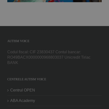
AUTISM VOICE
Codul fiscal: CIF 23830437 Contul bancar:
RO49BACX0000000968803037 Unicredit Tiriac
BANK
CENTRELE AUTISM VOICE
Centrul OPEN
ABA Academy