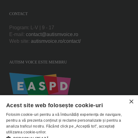
CONTACT
Program: L-V | 9 - 17
E-mail:
contact@autismvoice.ro
Web site:
autismvoice.ro/contact/
AUTISM VOICE ESTE MEMBRU
×
Acest site web folosește cookie-uri
Folosim cookie-uri pentru a vă îmbunătăți experiența de navigare,
pentru a vă prezenta conținut și reclame personalizate și pentru a
analiza traficul nostru. Făcând click pe „Acceptă tot”, acceptați
utilizarea cookie-urilor.
Copyright 2015 AUTISMVOICE |
Termeni si conditii
|
Politica de utilizare