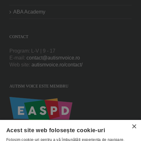
ABA Academy
CONTACT
Program: L-V | 9 - 17
E-mail:
contact@autismvoice.ro
Web site:
autismvoice.ro/contact/
AUTISM VOICE ESTE MEMBRU
×
Acest site web folosește cookie-uri
Folosim cookie-uri pentru a vă îmbunătăți experiența de navigare,