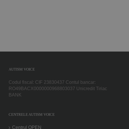
AUTISM VOICE
Codul fiscal: CIF 23830437 Contul bancar:
RO49BACX0000000968803037 Unicredit Tiriac
BANK
CENTRELE AUTISM VOICE
Centrul OPEN