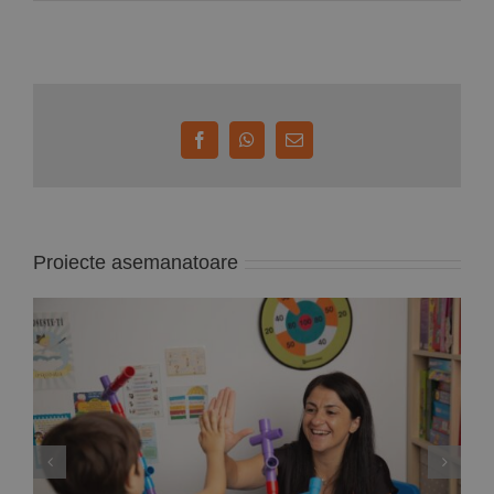
Facebook
WhatsApp
E-
mail:
Proiecte asemanatoare
Deputata PNL Mara Calista anunță un proiect
de lege care reglementează modul de
exercitare a profesiei de ”analist