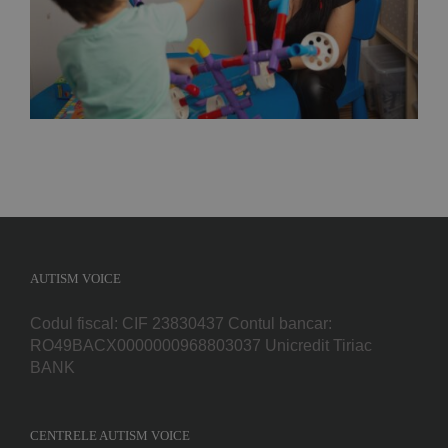
comportamental”, adică specialistul care
gestionează terapiile problemelor copiilor cu
autism
AUTISM VOICE
Codul fiscal: CIF 23830437 Contul bancar:
RO49BACX0000000968803037 Unicredit Tiriac
BANK
CENTRELE AUTISM VOICE