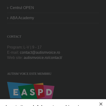
Centrul OPEN
ABA Academy
CONTACT
Program: L-V | 9 - 17
E-mail:
contact@autismvoice.ro
Web site:
autismvoice.ro/contact/
AUTISM VOICE ESTE MEMBRU
×