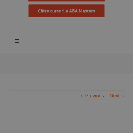
Către cursurile ABA Masters
Toggle
Navigation
Despre noi
Resurse
Programe
Previous
Next
Proiecte