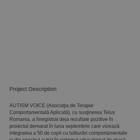
Implică-te
Parteneri
Contact
Magazin
Project Description
AUTISM VOICE (Asociaţia de Terapie
Comportamentală Aplicată), cu susţinerea Telus
Romania, a înregistrat deja rezultate pozitive în
proiectul demarat în luna septembrie care vizează
integrarea a 50 de copii cu tulburări comportamentale
şi din spectrul autist în sistemul educaţional de masă.