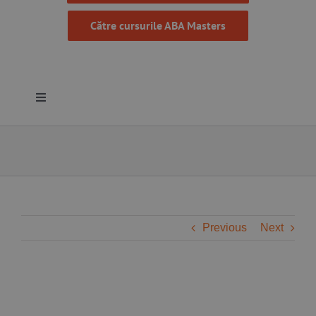
Către cursurile ABA Masters
Toggle
Navigation
Despre noi
Resurse
Programe
Previous
Next
Proiecte