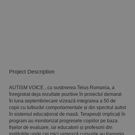
Implică-te
Parteneri
Contact
Magazin
Project Description
AUTISM VOICE , cu susținerea Telus Romania, a
înregistrat deja rezultate pozitive în proiectul demarat
în luna septembriecare vizează integrarea a 50 de
copii cu tulburări comportamentale și din spectrul autist
în sistemul educațional de masă. Terapeuții implicați în
program au monitorizat progresele copiilor pe baza
fișelor de evaluare, iar educatorii și profesorii din
instituțiile unde cei mici urmează cursurile au transmis,