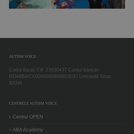
AUTISM VOICE
Codul fiscal: CIF 23830437 Contul bancar:
RO49BACX0000000968803037 Unicredit Tiriac
BANK
CENTRELE AUTISM VOICE
Centrul OPEN
ABA Academy