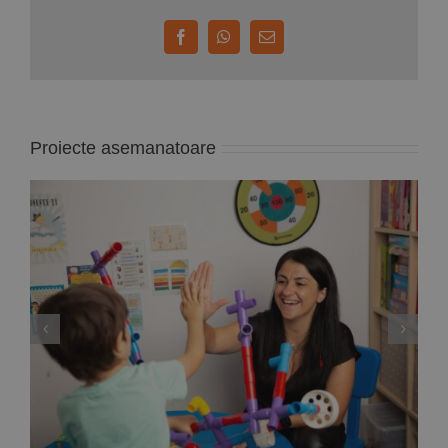
Facebook
WhatsApp
E-
mail:
Proiecte asemanatoare
Deputata PNL Mara Calista anunță un proiect
de lege care reglementează modul de
exercitare a profesiei de ”analist
comportamental”, adică specialistul care
gestionează terapiile problemelor copiilor cu
autism