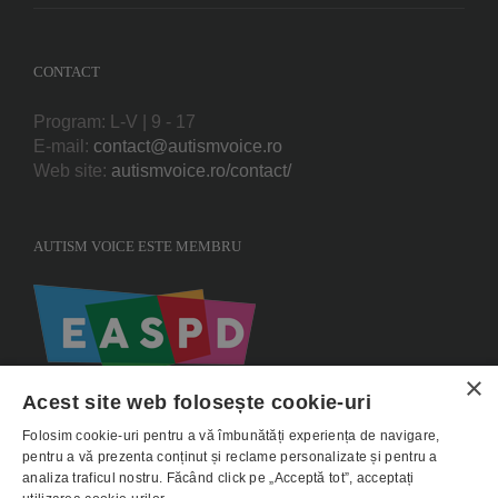
CONTACT
Program: L-V | 9 - 17
E-mail:
contact@autismvoice.ro
Web site:
autismvoice.ro/contact/
AUTISM VOICE ESTE MEMBRU
×
Acest site web folosește cookie-uri
Folosim cookie-uri pentru a vă îmbunătăți experiența de navigare,
pentru a vă prezenta conținut și reclame personalizate și pentru a
analiza traficul nostru. Făcând click pe „Acceptă tot”, acceptați