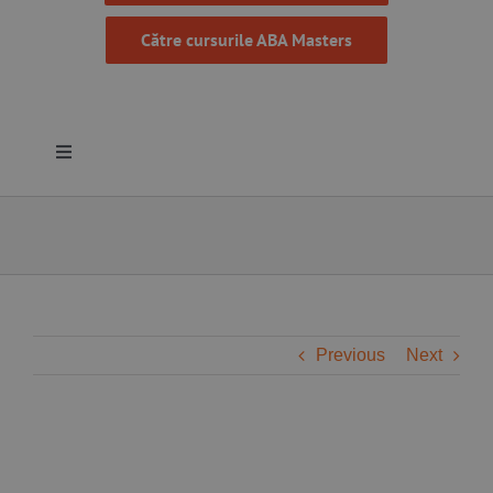
Către cursurile ABA Masters
Toggle
Navigation
Despre noi
Resurse
Programe
Previous
Next
Proiecte