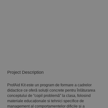
Implică-te
Parteneri
Contact
Magazin
Project Description
ProfAid Kit este un program de formare a cadrelor
didactice ce oferă soluții concrete pentru înlăturarea
conceptului de “copil problemă” la clasa, folosind
materiale educaționale si tehnici specifice de
management al comportamentelor dificile și a