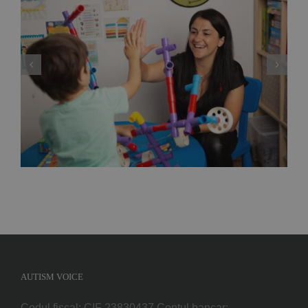
Deputata PNL Mara Calista anunță un proiect
de lege care reglementează modul de
exercitare a profesiei de ”analist
comportamental”, adică specialistul care
gestionează terapiile problemelor copiilor cu
autism
AUTISM VOICE
Codul fiscal: CIF 23830437 Contul bancar: