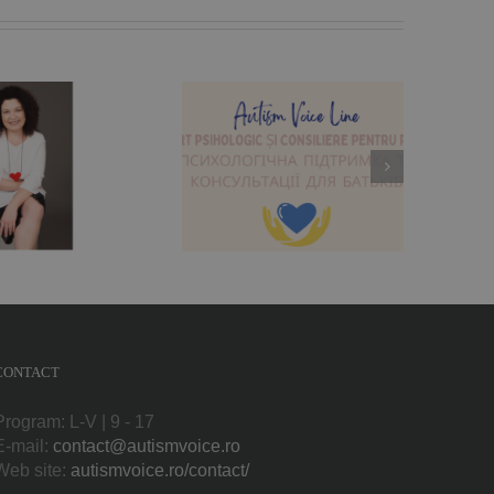
ărinții din Ucraina și
România au acum
suport psihologic
atuit la Autism Voice
Line
CONTACT
Program: L-V | 9 - 17
E-mail:
contact@autismvoice.ro
Web site:
autismvoice.ro/contact/