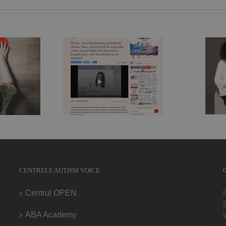
„În spatele oricărui
Live. Anca
copil sau adolescent
mitrescu,
care are un
intele Autism
comportament bizar
P
 „Avem nevoie
se poate ascunde un
 multe centre,
suflet afectat de
cialişti şi de
tulburări de spectru”.
gr
area terapiei,
Nicoleta Orlea,
ucru care
fundraiser, jurnalist și
mdată nu se
mamă de copil cu
ntâmplă“
autism
CENTRELE AUTISM VOICE
Centrul OPEN
ABA Academy