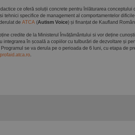
actice ce oferă soluții concrete pentru înlăturarea conceptului 
si tehnici specifice de management al comportamentelor dificile 
 derulat de
ATCA
(
Autism Voice
) și finanțat de Kaufland Român
ține credite de la Ministerul Învățământului si vor deține cunoști
 integrarea în școală a copiilor cu tulburări de dezvoltare și pe
Programul se va derula pe o perioada de 6 luni, cu etapa de pr
profaid.atca.ro
.