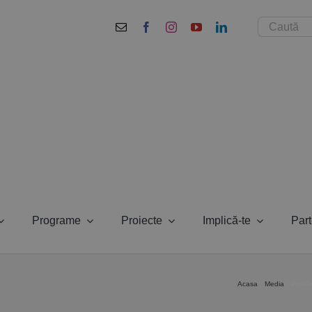
Cautare...
Programe
Proiecte
Implică-te
Part
Acasa
Media
ProfAi