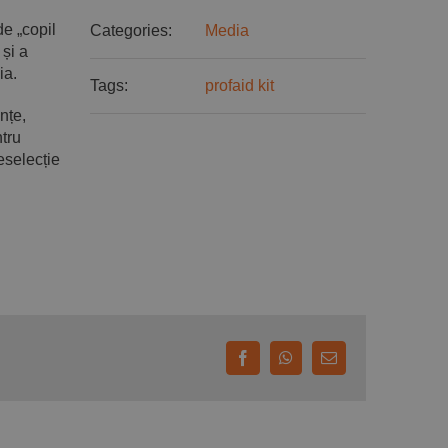
de „copil
Categories:
Media
și a
ia.
Tags:
profaid kit
nțe,
ntru
eselecție
Facebook
WhatsApp
E-
mail: