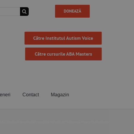
DONEAZĂ
Către Institutul Autism Voice
Către cursurile ABA Masters
eneri
Contact
Magazin
d Kit deschide preselecția pentru 30 de școli din București, Ploiești și Alexandria