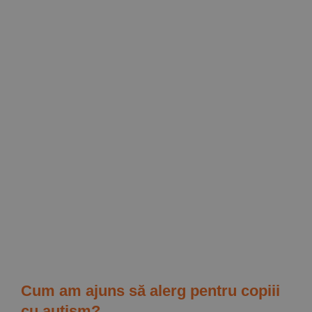
Implică-te
Parteneri
Contact
Magazin
Cum am ajuns să alerg pentru copiii
cu autism?