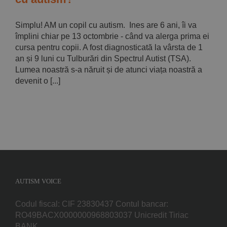
Simplu! AM un copil cu autism. Ines are 6 ani, îi va
împlini chiar pe 13 octombrie - când va alerga prima ei
cursa pentru copii. A fost diagnosticată la vârsta de 1
an și 9 luni cu Tulburări din Spectrul Autist (TSA).
Lumea noastră s-a năruit și de atunci viața noastră a
devenit o [...]
AUTISM VOICE
Codul fiscal: CIF 23830437 Contul bancar:
RO49BACX0000000968803037 Unicredit Tiriac
BANK