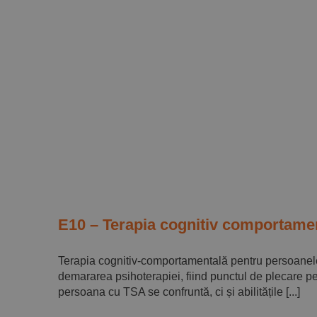
E10 – Terapia cognitiv comportamen
Terapia cognitiv-comportamentală pentru persoanele 
demararea psihoterapiei, fiind punctul de plecare pen
persoana cu TSA se confruntă, ci și abilitățile [...]