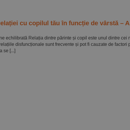
elației cu copilul tău în funcție de vârstă 
e echilibrată Relația dintre părinte și copil este unul dintre cei
relațiile disfuncționale sunt frecvente și pot fi cauzate de facto
se [...]