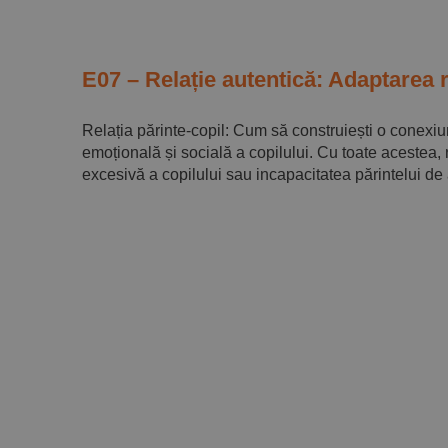
E07 – Relație autentică: Adaptarea r
Relația părinte-copil: Cum să construiești o conexiun
emoțională și socială a copilului. Cu toate acestea, 
excesivă a copilului sau incapacitatea părintelui de a 