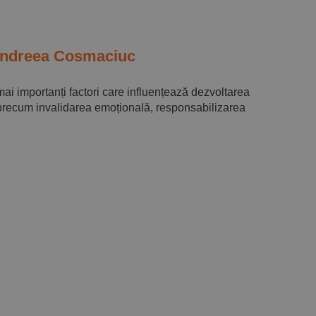
– Andreea Cosmaciuc
 mai importanți factori care influențează dezvoltarea
ri precum invalidarea emoțională, responsabilizarea