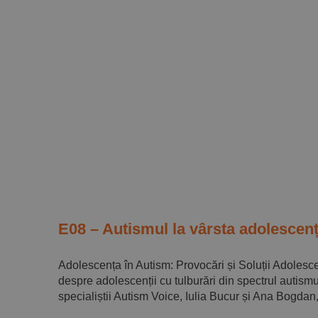
E08 – Autismul la vârsta adolescen
Adolescența în Autism: Provocări și Soluții Adolesc
despre adolescenții cu tulburări din spectrul autismu
specialiștii Autism Voice, Iulia Bucur și Ana Bogdan, a