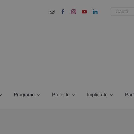
Cautare...
Programe
Proiecte
Implică-te
Part