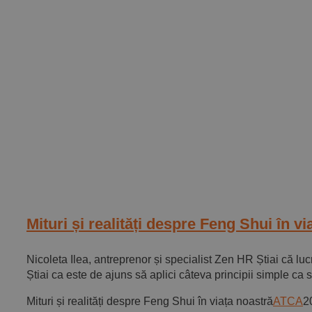
Mituri și realități despre Feng Shui în vi
Nicoleta Ilea, antreprenor și specialist Zen HR Știai că lucr
Știai ca este de ajuns să aplici câteva principii simple ca să
Mituri și realități despre Feng Shui în viața noastră
ATCA
2