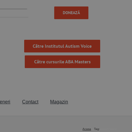
DONEAZĂ
Către Institutul Autism Voice
Către cursurile ABA Masters
eneri
Contact
Magazin
Acasa
Tag:
autism voice