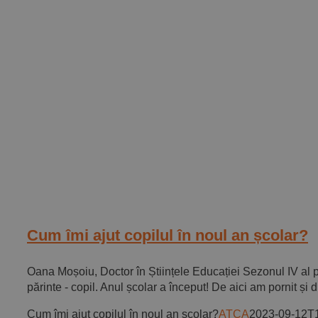
Cum îmi ajut copilul în noul an școlar?
Oana Moșoiu, Doctor în Științele Educației Sezonul IV al p
părinte - copil. Anul școlar a început! De aici am pornit și 
Cum îmi ajut copilul în noul an școlar?
ATCA
2023-09-12T1