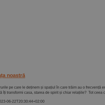
ața noastră
urile pe care le deținem și spațiul în care trăim au o frecvență e
 îți transformi casa, starea de spirit și chiar relațiile? Tot ceea c
023-06-22T20:30:44+02:00