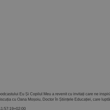
odcastului Eu Și Copilul Meu a revenit cu invitați care ne inspi
discuția cu Oana Moșoiu, Doctor în Științele Educației, care luptă 
1:57:19+02:00