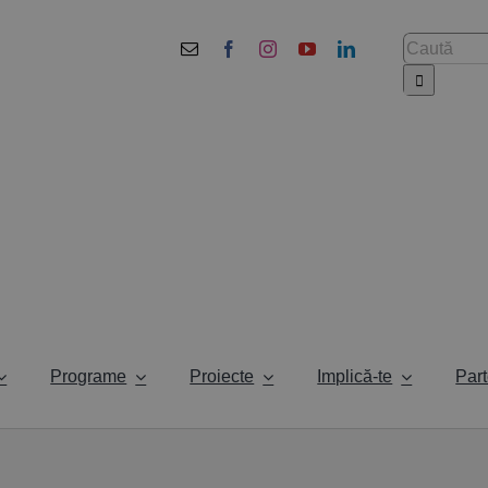
Cautare...
Programe
Proiecte
Implică-te
Part