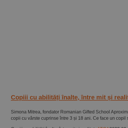
Copiii cu abilități înalte, între mit și reali
Simona Mitrea, fondator Romanian Gifted School Aproximati
copii cu vârste cuprinse între 3 și 18 ani. Ce face un copil