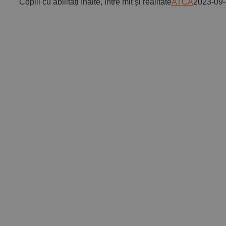
Copiii cu abilități înalte, între mit și realitate
ATCA
2023-09-