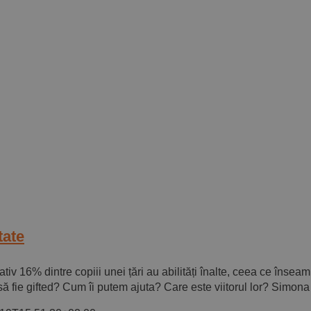
tate
v 16% dintre copiii unei țări au abilități înalte, ceea ce înse
 să fie gifted? Cum îi putem ajuta? Care este viitorul lor? Simona 