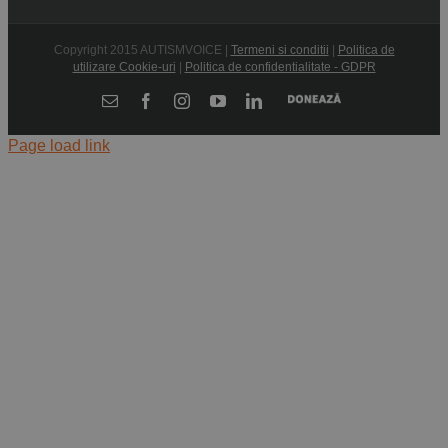
Copyright 2015 AUTISMVOICE |
Termeni si conditii
|
Politica de
utilizare Cookie-uri
|
Politica de confidentialitate - GDPR
Donează
E-
Facebook
Instagram
YouTube
LinkedIn
mail:
Page load link