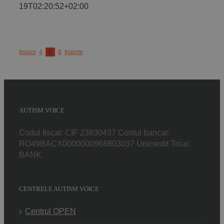
19T02:20:52+02:00
Inapoi
4
5
6
Inainte
AUTISM VOICE
Codul fiscal: CIF 23830437 Contul bancar:
RO49BACX0000000968803037 Unicredit Tiriac
BANK
CENTRELE AUTISM VOICE
Centrul OPEN