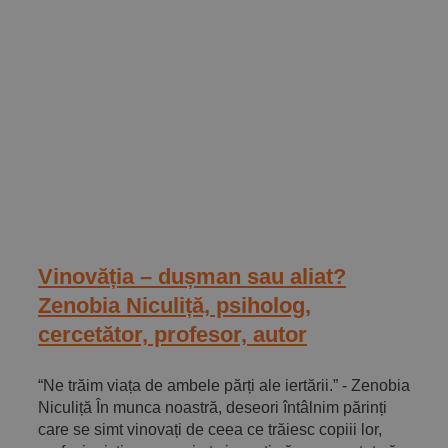
Vinovăția – dușman sau aliat?
Zenobia Niculiță, psiholog,
cercetător, profesor, autor
“Ne trăim viața de ambele părți ale iertării.” - Zenobia
Niculiță În munca noastră, deseori întâlnim părinți
care se simt vinovați de ceea ce trăiesc copiii lor,