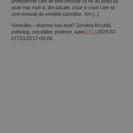
profesioniști care se simt vinovați că nu au putut să
ajute mai mult și, din păcate, chiar și copii care se
simt vinovați de emoțiile părinților. Am [...]
Vinovăția – dușman sau aliat? Zenobia Niculiță,
psiholog, cercetător, profesor, autor
ATCA
2023-02-
01T23:33:17+02:00