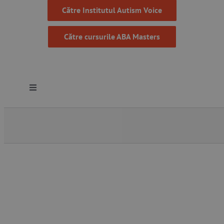
Către Institutul Autism Voice
Către cursurile ABA Masters
Toggle
Navigation
Despre noi
Resurse
Programe
Proiecte