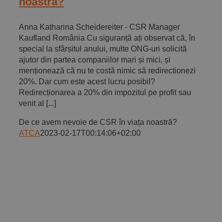
noastră?
Anna Katharina Scheidereiter - CSR Manager
Kaufland România Cu siguranță ați observat că, în
special la sfârșitul anului, multe ONG-uri solicită
ajutor din partea companiilor mari și mici, și
menționează că nu te costă nimic să redirectionezi
20%. Dar cum este acest lucru posibil?
Redirecționarea a 20% din impozitul pe profit sau
venit al [...]
De ce avem nevoie de CSR în viața noastră?
ATCA
2023-02-17T00:14:06+02:00