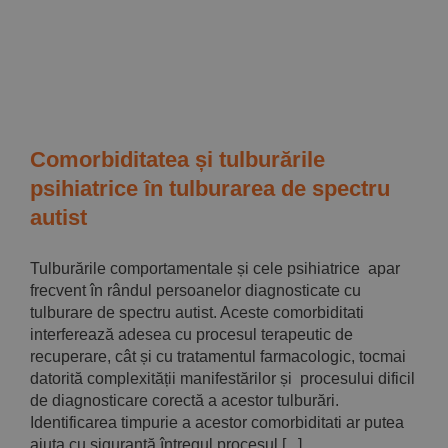
Implică-te
Parteneri
Contact
Comorbiditatea și tulburările
psihiatrice în tulburarea de spectru
Magazin
autist
Tulburările comportamentale și cele psihiatrice apar
frecvent în rândul persoanelor diagnosticate cu
tulburare de spectru autist. Aceste comorbiditati
interferează adesea cu procesul terapeutic de
recuperare, cât și cu tratamentul farmacologic, tocmai
datorită complexității manifestărilor și procesului dificil
de diagnosticare corectă a acestor tulburări.
Identificarea timpurie a acestor comorbiditati ar putea
ajuta cu siguranță întregul procesul [...]