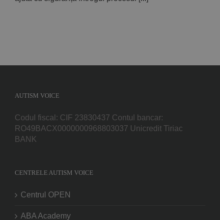
AUTISM VOICE
Codul fiscal: CIF 23830437 Contul bancar:
RO49BACX0000000968803037 Unicredit Tiriac
BANK
CENTRELE AUTISM VOICE
Centrul OPEN
ABA Academy