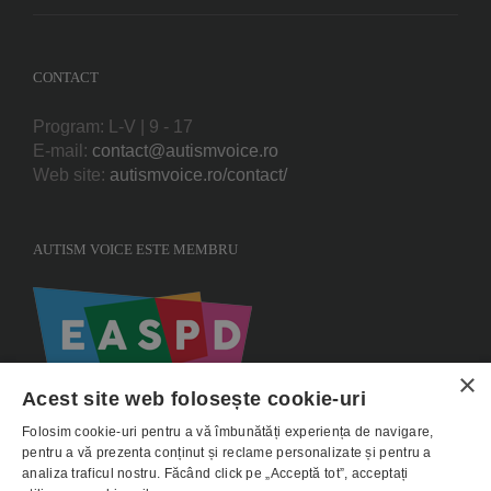
CONTACT
Program: L-V | 9 - 17
E-mail:
contact@autismvoice.ro
Web site:
autismvoice.ro/contact/
AUTISM VOICE ESTE MEMBRU
×
Acest site web folosește cookie-uri
Folosim cookie-uri pentru a vă îmbunătăți experiența de navigare,
pentru a vă prezenta conținut și reclame personalizate și pentru a
analiza traficul nostru. Făcând click pe „Acceptă tot”, acceptați