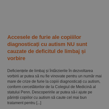
Implică-te
Parteneri
Contact
Accesele de furie ale copiiilor
diagnosticați cu autism NU sunt
Magazin
cauzate de deficitul de limbaj și
vorbire
Deficiențele de limbaj și întârzierile în dezvoltarea
vorbirii ar putea să nu fie vinovate pentru un număr mai
mare de crize de furie la copiii diagnosticați cu autism,
conform cercetătorilor de la Colegiul de Medicină al
statului Penn. Descoperirile ar putea să-i ajute pe
părinții copiilor cu autism să caute cel mai bun
tratament pentru [...]