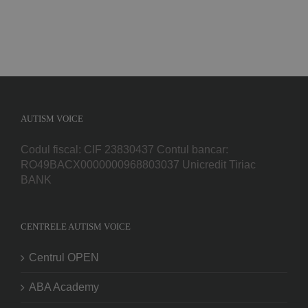
AUTISM VOICE
Codul fiscal: CIF 23830437 Contul bancar:
RO49BACX0000000968803037 Unicredit Tiriac
BANK
CENTRELE AUTISM VOICE
Centrul OPEN
ABA Academy