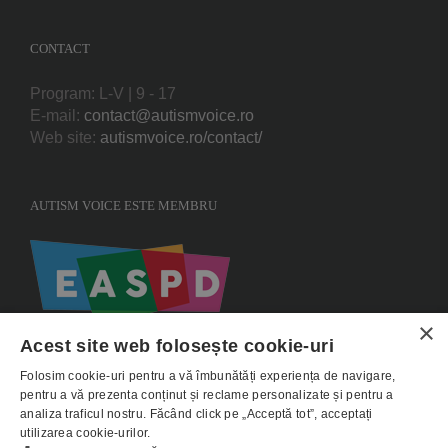
CONTACT
Program: L-V | 9 - 17
E-mail:
contact@autismvoice.ro
Web site:
autismvoice.ro/contact/
AUTISM VOICE ESTE MEMBRU
×
Acest site web folosește cookie-uri
Folosim cookie-uri pentru a vă îmbunătăți experiența de navigare,
pentru a vă prezenta conținut și reclame personalizate și pentru a
analiza traficul nostru. Făcând click pe „Acceptă tot”, acceptați
utilizarea cookie-urilor.
Copyright 2015 AUTISMVOICE |
Termeni si conditii
|
Politica de utilizare