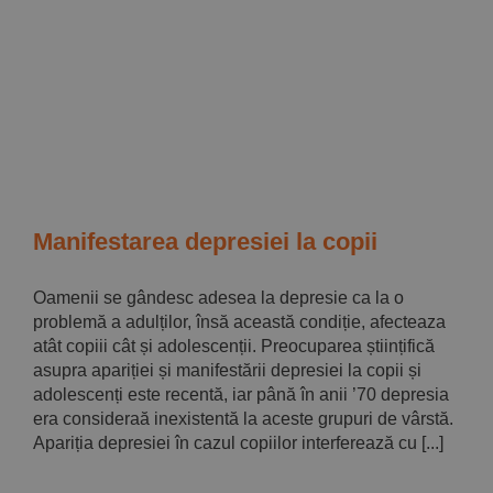
Implică-te
Parteneri
Contact
Magazin
Manifestarea depresiei la copii
Oamenii se gândesc adesea la depresie ca la o
problemă a adulților, însă această condiție, afecteaza
atât copiii cât și adolescenții. Preocuparea științifică
asupra apariției și manifestării depresiei la copii și
adolescenți este recentă, iar până în anii ’70 depresia
era consideraă inexistentă la aceste grupuri de vârstă.
Apariția depresiei în cazul copiilor interferează cu [...]