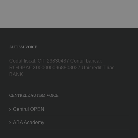
AUTISM VOICE
Codul fiscal: CIF 23830437 Contul bancar:
RO49BACX0000000968803037 Unicredit Tiriac
BANK
CENTRELE AUTISM VOICE
Centrul OPEN
ABA Academy