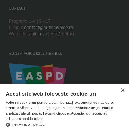
CONTACT
Program: L-V | 9 - 17
E-mail:
contact@autismvoice.ro
Web site:
autismvoice.ro/contact/
AUTISM VOICE ESTE MEMBRU
×
Acest site web folosește cookie-uri
Folosim cookie-uri pentru a vă îmbunătăți experiența de navigare,
pentru a vă prezenta conținut și reclame personalizate și pentru a
analiza traficul nostru. Făcând click pe „Acceptă tot”, acceptați
utilizarea cookie-urilor.
Copyright 2015 AUTISMVOICE |
Termeni si conditii
|
Politica de utilizare
PERSONALIZEAZĂ
Cookie-uri
|
Politica de confidentialitate - GDPR