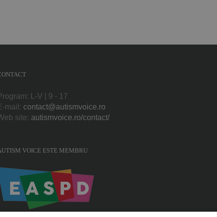
CONTACT
Program: L-V | 9 - 17
E-mail:
contact@autismvoice.ro
Web site:
autismvoice.ro/contact/
AUTISM VOICE ESTE MEMBRU