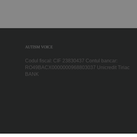
AUTISM VOICE
Codul fiscal: CIF 23830437 Contul bancar:
RO49BACX0000000968803037 Unicredit Tiriac
BANK