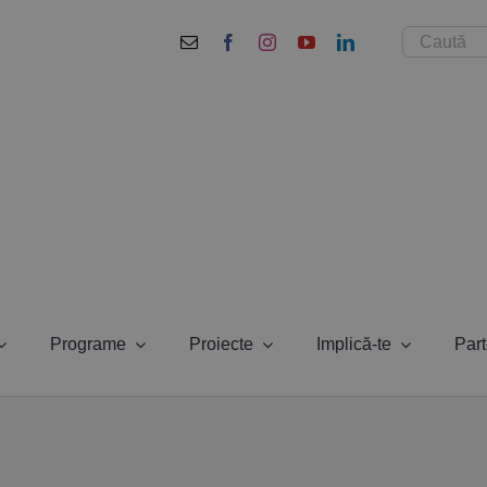
Cautare...
Programe
Proiecte
Implică-te
Part