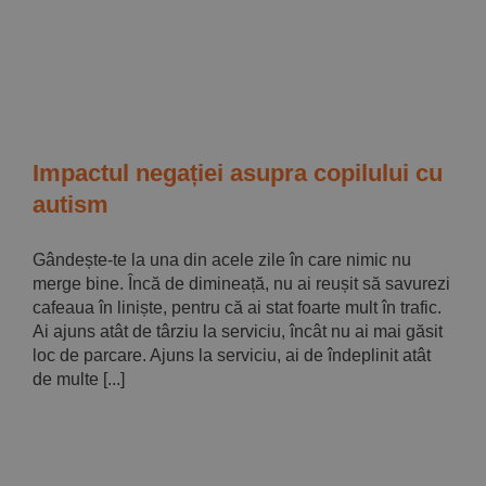
Implică-te
Parteneri
Contact
Impactul negației asupra copilului cu
autism
Magazin
Gândește-te la una din acele zile în care nimic nu
merge bine. Încă de dimineață, nu ai reușit să savurezi
cafeaua în liniște, pentru că ai stat foarte mult în trafic.
Ai ajuns atât de târziu la serviciu, încât nu ai mai găsit
loc de parcare. Ajuns la serviciu, ai de îndeplinit atât
de multe [...]