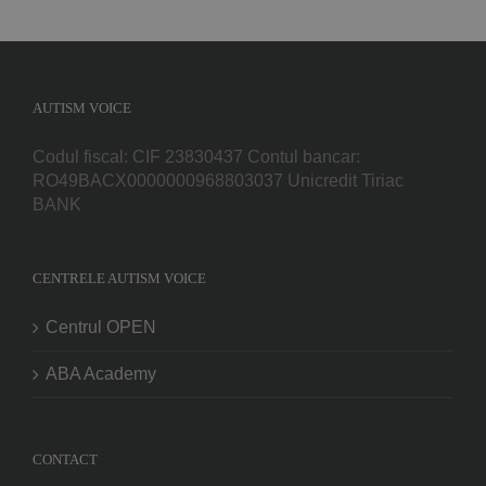
AUTISM VOICE
Codul fiscal: CIF 23830437 Contul bancar:
RO49BACX0000000968803037 Unicredit Tiriac
BANK
CENTRELE AUTISM VOICE
Centrul OPEN
ABA Academy
CONTACT