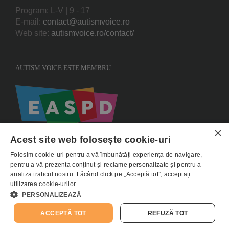
Program: L-V | 9 - 17
E-mail:
contact@autismvoice.ro
Web site:
autismvoice.ro/contact/
AUTISM VOICE ESTE MEMBRU
×
Acest site web folosește cookie-uri
Folosim cookie-uri pentru a vă îmbunătăți experiența de navigare,
pentru a vă prezenta conținut și reclame personalizate și pentru a
analiza traficul nostru. Făcând click pe „Acceptă tot”, acceptați
utilizarea cookie-urilor.
Copyright 2015 AUTISMVOICE |
Termeni si conditii
|
Politica de utilizare
PERSONALIZEAZĂ
Cookie-uri
|
Politica de confidentialitate - GDPR
ACCEPTĂ TOT
REFUZĂ TOT
E-
Facebook
Instagram
YouTube
LinkedIn
Donează
mail: