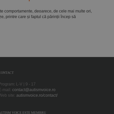
ste comportamente, deoarece, de cele mai multe ori,
 printre care și faptul că părinții încep să
CONTACT
Program: L-V | 9 - 17
E-mail:
contact@autismvoice.ro
Web site:
autismvoice.ro/contact/
AUTISM VOICE ESTE MEMBRU