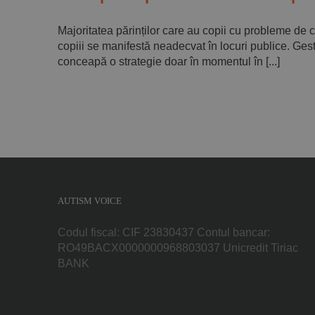
Majoritatea părinților care au copii cu probleme de
copiii se manifestă neadecvat în locuri publice. Ges
conceapă o strategie doar în momentul în [...]
AUTISM VOICE
Codul fiscal: CIF 23830437 Contul bancar:
RO49BACX0000000968803037 Unicredit Tiriac
BANK