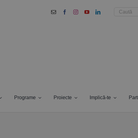
Cautare...
Programe
Proiecte
Implică-te
Part