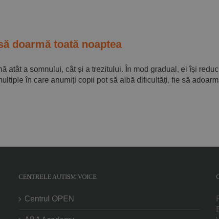
 să doarmă toată noaptea
nă atât a somnului, cât și a trezitului. În mod gradual, ei își red
iple în care anumiți copii pot să aibă dificultăți, fie să adoarmă
CENTRELE AUTISM VOICE
Centrul OPEN