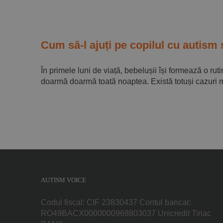
Cum să-l ajuți pe copilul cu autism
În primele luni de viață, bebelușii își formează o ruti
doarmă doarmă toată noaptea. Există totuși cazuri mult
AUTISM VOICE
Codul fiscal: CIF 23830437 Contul bancar:
RO49BACX0000000968803037 Unicredit Tiriac