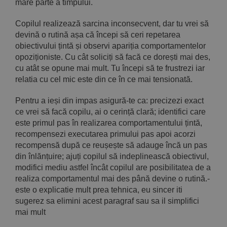
mare parte a timpului.
Copilul realizează sarcina inconsecvent, dar tu vrei să
devină o rutină așa că începi să ceri repetarea
obiectivului țintă și observi apariția comportamentelor
opoziționiste. Cu cât soliciți să facă ce dorești mai des,
cu atât se opune mai mult. Tu începi să te frustrezi iar
relatia cu cel mic este din ce în ce mai tensionată.
Pentru a ieși din impas asigură-te ca: precizezi exact
ce vrei să facă copilu, ai o cerință clară; identifici care
este primul pas în realizarea comportamentului țintă,
recompensezi executarea primului pas apoi acorzi
recompensă după ce reușește să adauge încă un pas
din înlănțuire; ajuți copilul să indeplinească obiectivul,
modifici mediu astfel încât copilul are posibilitatea de a
realiza comportamentul mai des până devine o rutină.-
este o explicatie mult prea tehnica, eu sincer iti
sugerez sa elimini acest paragraf sau sa il simplifici
mai mult