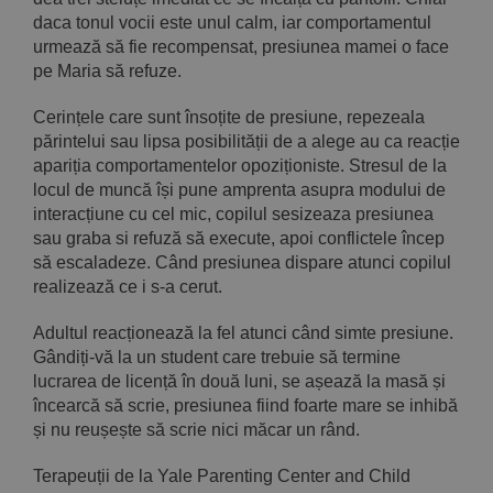
daca tonul vocii este unul calm, iar comportamentul
urmează să fie recompensat, presiunea mamei o face
pe Maria să refuze.
Cerințele care sunt însoțite de presiune, repezeala
părintelui sau lipsa posibilității de a alege au ca reacție
apariția comportamentelor opoziționiste. Stresul de la
locul de muncă își pune amprenta asupra modului de
interacțiune cu cel mic, copilul sesizeaza presiunea
sau graba si refuză să execute, apoi conflictele încep
să escaladeze. Când presiunea dispare atunci copilul
realizează ce i s-a cerut.
Adultul reacționează la fel atunci când simte presiune.
Gândiți-vă la un student care trebuie să termine
lucrarea de licență în două luni, se așează la masă și
încearcă să scrie, presiunea fiind foarte mare se inhibă
și nu reușește să scrie nici măcar un rând.
Terapeuții de la Yale Parenting Center and Child