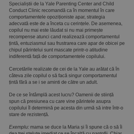
Specialiștii de la Yale Parenting Center and Child
Conduct Clinic recomandă ca în momentul în care
comportamentele opoziționiste apar, strategia
adecvată este de a înceta cu cerințele. De asemenea,
copilul nu mai este lăudat si nu mai primește
recompense atunci cand realizează comportamentul
țintă, entuziasmul sau frustrarea care apar de obicei pe
chipul părintelui sunt mascate printr-o atitudine
indiferentă față de comportamentele copilului.
Cercetările realizate de cei de la Yale au arătat că în
câteva zile copilul o să facă singur comportamentul
țintă fără a se i se aminti de către un adult.
De ce se întâmplă acest lucru? Oamenii de stiință
spun că presiunea cu care vine părintele asupra
copilului îl determină pe acesta din urmă să intre într-o
stare de rezistență.
Exemplu:
mama se duce la Maria și îi spune că o să îi
dea trei steluțe imediat ce se încalță cu pantofii. Chiar