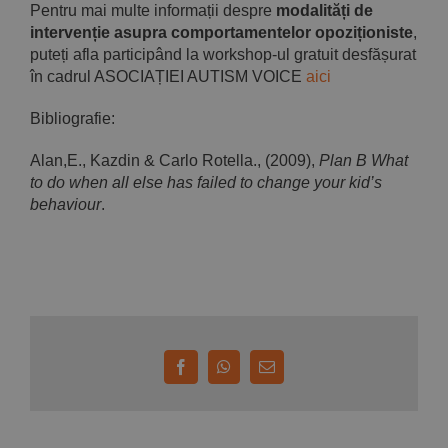
Pentru mai multe informații despre
modalități de
intervenție asupra comportamentelor opoziționiste
,
puteți afla participând la workshop-ul gratuit desfășurat
în cadrul ASOCIAȚIEI AUTISM VOICE
aici
Bibliografie:
Alan,E., Kazdin & Carlo Rotella., (2009),
Plan B What
to do when all else has failed to change your kid’s
behaviour
.
Facebook
WhatsApp
E-
mail: