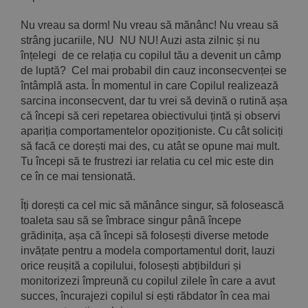
Nu vreau sa dorm! Nu vreau să mănânc! Nu vreau să
strâng jucariile, NU NU NU! Auzi asta zilnic și nu
înțelegi de ce relația cu copilul tău a devenit un câmp
de luptă? Cel mai probabil din cauz inconsecvenței se
întâmplă asta. În momentul in care Copilul realizează
sarcina inconsecvent, dar tu vrei să devină o rutină așa
că începi să ceri repetarea obiectivului țintă și observi
apariția comportamentelor opoziționiste. Cu cât soliciți
să facă ce dorești mai des, cu atât se opune mai mult.
Tu începi să te frustrezi iar relatia cu cel mic este din
ce în ce mai tensionată.
Îți dorești ca cel mic să mănânce singur, să folosească
toaleta sau să se îmbrace singur până începe
grădinița, așa că începi să folosești diverse metode
invățate pentru a modela comportamentul dorit, lauzi
orice reușită a copilului, folosești abțibilduri și
monitorizezi împreună cu copilul zilele în care a avut
succes, încurajezi copilul si ești răbdator în cea mai