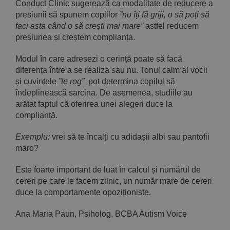
Conduct Clinic sugerează ca modalitate de reducere a
presiunii să spunem copiilor
”
nu îți fă griji, o să poți să
faci asta când
o să crești mai mare
”
astfel reducem
presiunea și creștem complianța.
Modul în care adresezi o cerință poate să facă
diferența între a se realiza sau nu. Tonul calm al vocii
și cuvintele
”te rog”
pot determina copilul să
îndeplinească sarcina. De asemenea, studiile au
arătat faptul că oferirea unei alegeri duce la
complianță.
Exemplu:
vrei să te încalți cu adidașii albi sau pantofii
maro?
Este foarte important de luat în calcul și numărul de
cereri pe care le facem zilnic, un număr mare de cereri
duce la comportamente opoziționiste.
Ana Maria Paun, Psiholog, BCBA Autism Voice