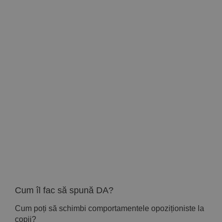
Implică-te
Parteneri
Contact
Magazin
Cum îl fac să spună DA?
Cum poți să schimbi comportamentele opoziționiste la
copii?