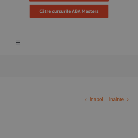
Către cursurile ABA Masters
Toggle
Navigation
Despre noi
Resurse
Programe
Inapoi
Inainte
Proiecte