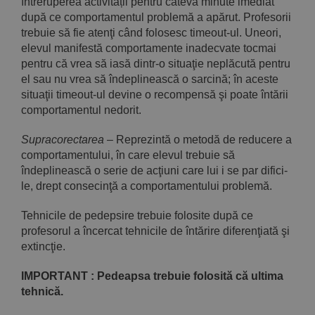
întreruperea activității pentru câteva minute imediat
după ce comportamentul problemă a apărut. Profesorii
trebuie să fie atenţi când fo­losesc timeout-ul. Uneori,
elevul manifestă comportamen­te inadecvate tocmai
pentru că vrea să iasă dintr-o situaţie neplăcută pentru
el sau nu vrea să îndeplinească o sarcină; în aceste
situaţii timeout-ul devine o recompensă şi poate întării
comportamentul nedorit.
Supracorectarea
– Reprezintă o metodă de reducere a
comportamentului, în care ele­vul trebuie să
îndeplinească o serie de acţiuni care lui i se par difici­
le, drept consecinţă a comportamentului problemă.
Tehnicile de pedepsire trebuie folosite după ce
profesorul a încercat tehnicile de întărire diferenţiată şi
extincţie.
IMPORTANT : Pedeapsa trebuie folosită că ultima
tehnică.