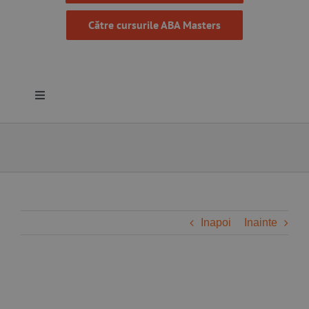
Către cursurile ABA Masters
Toggle
Navigation
Despre noi
Resurse
Programe
Inapoi
Inainte
Proiecte