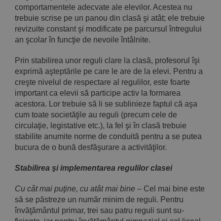
comportamentele adecvate ale elevilor. Acestea nu
trebuie scrise pe un panou din cla­să şi atât; ele trebuie
revizuite constant şi modificate pe parcursul întregului
an şcolar în funcţie de nevoile întâlnite.
Prin stabilirea unor reguli clare la clasă, profesorul îşi
expri­mă aşteptările pe care le are de la elevi. Pentru a
creşte nivelul de respectare al regulilor, este foarte
important ca elevii să participe activ la formarea
acestora. Lor trebuie să li se sublinieze faptul că aşa
cum toate societăţile au reguli (precum cele de
circulaţie, legis­tative etc.), la fel şi în clasă trebuie
stabilite anumite norme de con­duită pentru a se putea
bucura de o bună desfăşurare a activităţilor.
Stabilirea şi implementarea regulilor clasei
Cu cât mai puţine, cu atât mai bine
– Cel mai bine este
să se păstreze un număr minim de reguli. Pentru
învăţământul primar, trei sau patru reguli sunt su­