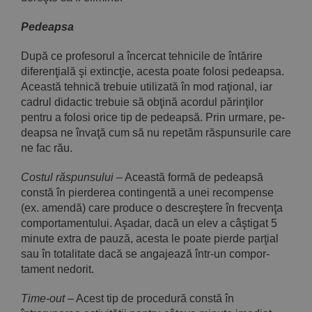
Pedeapsa
După ce profesorul a încercat tehnicile de întărire
diferenţială şi extincţie, acesta poate folosi pedeapsa.
Această tehnică trebuie uti­lizată în mod raţional, iar
cadrul didactic trebuie să obţină acordul părinţilor
pentru a folosi orice tip de pedeapsă. Prin urmare, pe­
deapsa ne învaţă cum să nu repetăm răspunsurile care
ne fac rău.
Costul răspunsului
– Această formă de pedeapsă
constă în pierderea contingen­tă a unei recompense
(ex. amendă) care produce o descreş­tere în frecvenţa
comportamentului. Aşadar, dacă un elev a câştigat 5
minute extra de pauză, acesta le poate pierde parţial
sau în totalitate dacă se angajează într-un compor­
tament nedorit.
Time-out
– Acest tip de procedură constă în