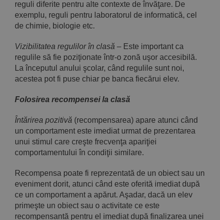
reguli diferite pentru alte contexte de învăţa­re. De
exemplu, reguli pentru laboratorul de informatică, cel
de chimie, biologie etc.
Vizibilitatea regulilor în clasă
– Este important ca
regulile să fie poziţionate într-o zonă uşor accesibilă.
La începutul anului şcolar, când regulile sunt noi,
acestea pot fi puse chiar pe banca fiecărui elev.
Folosirea recompensei la clasă
Întărirea pozitivă
(recompensarea) apare atunci când
un compor­tament este imediat urmat de prezentarea
unui stimul care creşte frecvenţa apariţiei
comportamentului în condiţii similare.
Recompensa poate fi reprezentată de un obiect sau un
eve­niment dorit, atunci când este oferită imediat după
ce un compor­tament a apărut. Aşadar, dacă un elev
primeşte un obiect sau o ac­tivitate ce este
recompensantă pentru el imediat după finalizarea unei