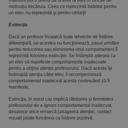
Întăritorii pot fi diferiți de la elev la elev în funcție de
motiva­ția fiecăruia. Ceea ce reprezintă întăritor pentru
un elev, nu repre­zintă şi pentru ceilalţi!
Extincţia
Dacă un profesor încearcă toate tehnicile de întărire
diferenţială, iar acestea nu funcţionează, pasul următor
pentru reducerea sau eliminarea unui comportament îl
reprezintă folosirea extincţiei. Se întâmplă adesea ca
un elev să manifeste comportamente inadec­vate
pentru a obţine atenţia profesorului. Dacă acesta îşi
îndreap­tă atenţia către elev, îi recompensează
comportamentul inadecvat acesta continuând să îl
manifeste.
Extincţia, în acest caz implică răbdarea şi fermitatea
profeso­rului de a ignora comportamentul inadecvat,
deoarece orice remarcă (atragerea atenţiei, contact
vizual) poate funcționa ca întărire pozitivă.