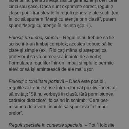
ficiente, iar pentru învățământul gimnazial şi cel liceal
cinci sau şase. Dacă sunt exprimate corect, regulile
clasei pot fi transferate în reguli generale ale şcolii (ex.
În loc să spunem “Mergi cu atenţie prin clasă”, putem
spune “Mergi cu aten­ţie în incinta şcolii”).
Folosiţi un limbaj simplu
– Regulile nu trebuie să fie
scrise într-un limbaj complex; acestea trebuie să fie
clare şi simple (ex. “Ridicaţi mâna şi aşteptaţi ca
profesorul să vă numească înainte de a vorbi).
Formularea regulilor într-un limbaj simplu le permite
ele­vilor să îşi amintească de ele mai uşor.
Folosiţi o tonalitate pozitivă
– Dacă este posibil,
regulile ar trebui scrise într-un format pozitiv. Încercaţi
să evitaţi: “Să nu vorbeşti în clasă, fără per­misiunea
cadrelor didactice”, folosind în schimb: “Cere per­
misunea de a vorbi înainte să spui ceva în timpul
orelor”.
Reguli speciale în contexte speciale
– Pot fi folosite