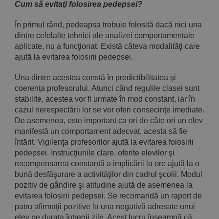
Cum să evitaţi folosirea pedepsei?
În primul rând, pedeapsa trebuie folosită dacă nici una
dintre cele­lalte tehnici ale analizei comportamentale
aplicate, nu a funcţionat. Există câteva modalităţi care
ajută la evitarea folosirii pedepsei.
Una dintre acestea constă în predictibilitatea şi
coerența profe­sorului. Atunci când regulile clasei sunt
stabilite, acestea vor fi urmate în mod constant, iar în
cazul nerespectării lor se vor oferi consecinţe imediate.
De asemenea, este important ca ori de câte ori un elev
ma­nifestă un comportament adecvat, acesta să fie
întărit. Vigilenţa profe­sorilor ajută la evitarea folosirii
pedepsei. Instrucţiunile clare, oferite elevilor şi
recompensarea constantă a implicării la ore ajută la o
bună desfăşurare a activităţilor din cadrul şcolii. Modul
pozitiv de gândire şi atitudine ajută de asemenea la
evitarea folosirii pedepsei. Se reco­mandă un raport de
patru afirmaţii pozitive la una negativă adresate unui
elev pe durata întregii zile. Acest lucru înseamnă că