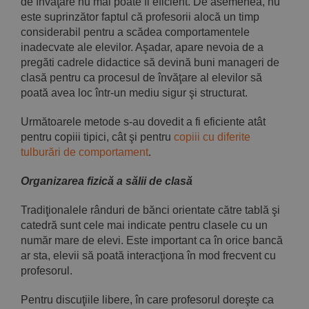
de învăţare nu mai poa­te fi eficient. De asemenea, nu
este suprinzător faptul că profesorii alocă un timp
considerabil pentru a scădea comportamentele
inadec­vate ale elevilor. Aşadar, apare nevoia de a
pregăti cadrele didactice să devină buni manageri de
clasă pentru ca procesul de învăţare al elevilor să
poată avea loc într-un mediu sigur şi structurat.
Următoarele metode s-au dovedit a fi eficiente atât
pentru copiii tipici, cât şi pentru
copiii cu diferite
tulburări de comporta­ment
.
Organizarea fizică a sălii de clasă
Tradiţionalele rânduri de bănci orientate către tablă şi
catedră sunt cele mai indicate pentru clasele cu un
număr mare de elevi. Este im­portant ca în orice bancă
ar sta, elevii să poată interacţiona în mod frecvent cu
profesorul.
Pentru discuţiile libere, în care profesorul doreşte ca