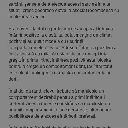
sarcini, şansele de a efectua aceaşi sarcină în alte
situaţii cresc deoarece elevul a asociat recompensa cu
finalizarea sarcinii.
S-a dovedit faptul că profesorii ce au aplicat tehnica
întăririi pozitive la clasă, au putut menţine un climat
pozitiv şi au putut modela cu uşurinţă
comportamentele elevilor. Adesea, întărirea pozitivă a
fost asociată cu mita. Acesta este un concept total
greşit. În primul rând, întărirea pozitivă este folosită
pentru a creşte un comportament dorit, iar întăritorul
este oferit contingent cu apari­ţia comportamentului
dorit.
În al doilea rând, elevul trebuie să manifeste un
comporta­ment dezirabil pentru a primi întăritorul
preferat. Acesta nu este constrâns să manifeste un
anumit comportament; o face deoarece, ulterior are
posibilitatea de a accesa întăritorii preferaţi.