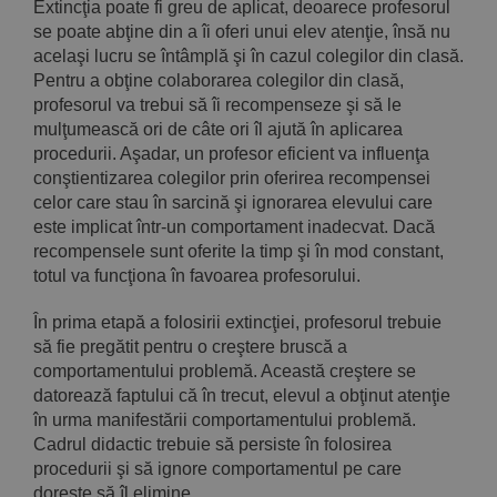
Extincţia poate fi greu de aplicat, deoarece profesorul
se poate abţine din a îi oferi unui elev atenţie, însă nu
acelaşi lucru se întâmplă şi în cazul colegilor din clasă.
Pentru a obţine colaborarea colegilor din clasă,
profesorul va trebui să îi recompenseze şi să le
mulţumeas­că ori de câte ori îl ajută în aplicarea
procedurii. Aşadar, un profesor eficient va influenţa
conştientizarea colegilor prin oferirea recompen­sei
celor care stau în sarcină şi ignorarea elevului care
este implicat într-un comportament inadecvat. Dacă
recompensele sunt oferite la timp şi în mod constant,
totul va funcţiona în favoarea profesorului.
În prima etapă a folosirii extincţiei, profesorul trebuie
să fie pregătit pentru o creştere bruscă a
comportamentului problemă. Această creştere se
datorează faptului că în trecut, elevul a obţinut atenţie
în urma manifestării comportamentului problemă.
Cadrul didactic trebuie să persiste în folosirea
procedurii şi să ignore com­portamentul pe care
doreşte să îl elimine.