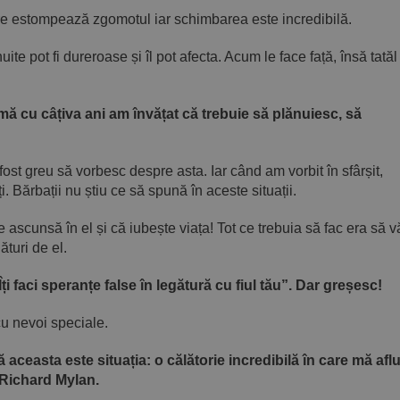
are estompează zgomotul iar schimbarea este incredibilă.
 pot fi dureroase și îl pot afecta. Acum le face față, însă tatăl
rmă cu câțiva ani am învățat că trebuie să plănuiesc, să
fost greu să vorbesc despre asta. Iar când am vorbit în sfârșit,
. Bărbații nu știu ce să spună în aceste situații.
 ascunsă în el și că iubește viața! Tot ce trebuia să fac era să 
ături de el.
i faci speranțe false în legătură cu fiul tău”. Dar greșesc!
cu nevoi speciale.
ă aceasta este situația: o călătorie incredibilă în care mă afl
 Richard Mylan.