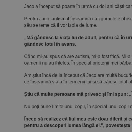
Jaco a început să poarte în urmă cu doi ani căști c
Pentru Jaco, autismul înseamnă că zgomotele obișnuite
său se teme că îl vor izola de lume.
„Mă gândesc la viața lui de adult, pentru că în u
gândesc totul în avans.
Când mi-au spus că are autism, mi-a fost frică. Mi-a 
oamenii nu au înțeles. În special prietenii mei bărbați
Am știut încă de la început că Jaco are multă bucurie
ce înseamnă viața în termenii lui și să trăiesc totul al
Știu că multe persoane mă privesc și îmi spun: „Îț
Nu poți pune limite unui copil, în special unui copil 
Încep să realizez că fiul meu este doar diferit și c
pentru a descoperi lumea lângă el.”, povestește