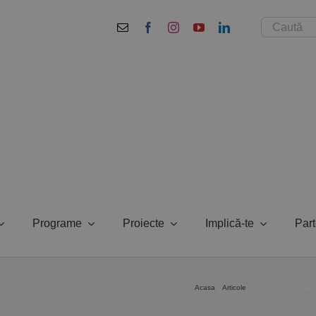
Cautare...
Programe
Proiecte
Implică-te
Part
Acasa
Articole
Povestea unui băieț