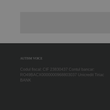
AUTISM VOICE
Codul fiscal: CIF 23830437 Contul bancar:
RO49BACX0000000968803037 Unicredit Tiriac
BANK