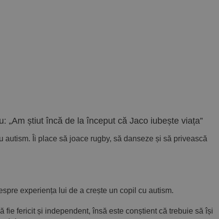
u: „Am știut încă de la început că Jaco iubește viața”
cu autism. Îi place să joace rugby, să danseze și să privească
espre experiența lui de a crește un copil cu autism.
să fie fericit și independent, însă este conștient că trebuie să își