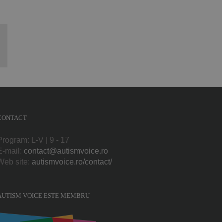
p
l:
CONTACT
Program: L-V | 9 - 17
E-mail:
contact@autismvoice.ro
Web site:
autismvoice.ro/contact/
AUTISM VOICE ESTE MEMBRU