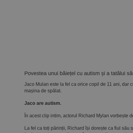
Povestea unui băiețel cu autism și a tatălui să
Jaco Mulan este la fel ca orice copil de 11 ani, dar 
mașina de spălat.
Jaco are autism.
În acest clip intim, actorul Richard Mylan vorbește d
La fel ca toți părinții, Richard își dorește ca fiul său 