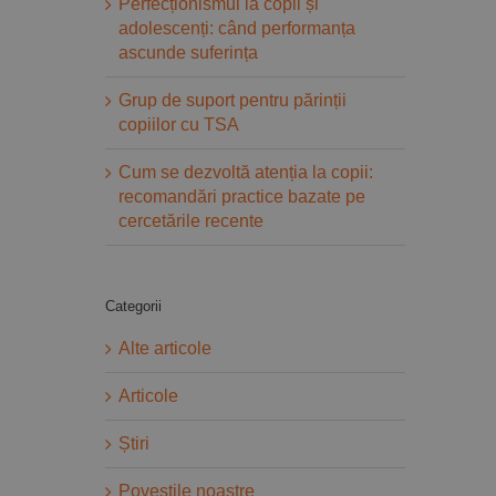
Perfecționismul la copii și
adolescenți: când performanța
ascunde suferința
Grup de suport pentru părinții
copiilor cu TSA
Cum se dezvoltă atenția la copii:
recomandări practice bazate pe
cercetările recente
Categorii
Alte articole
Articole
Știri
Povestile noastre