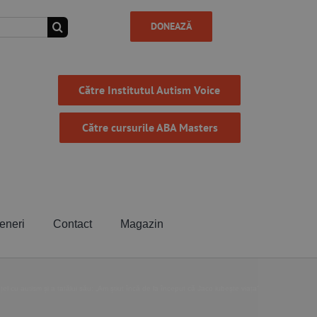
DONEAZĂ
Către Institutul Autism Voice
Către cursurile ABA Masters
eneri
Contact
Magazin
el cu autism și a tatălui său: „Am știut încă de la început că Jaco iubește viața”