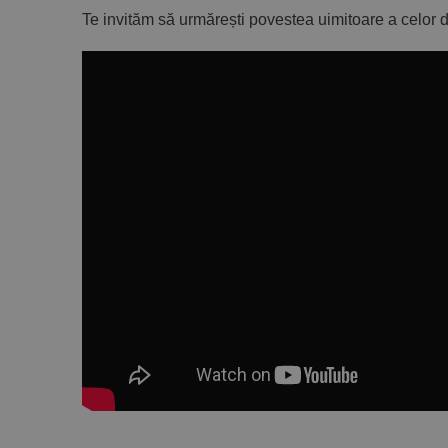
Te invităm să urmărești povestea uimitoare a celor d