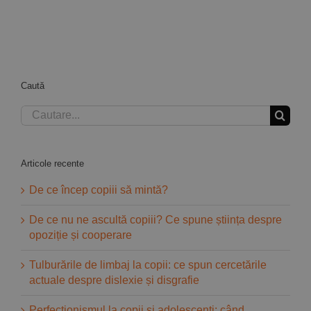
Caută
Cautare...
Articole recente
De ce încep copiii să mintă?
De ce nu ne ascultă copiii? Ce spune știința despre
opoziție și cooperare
Tulburările de limbaj la copii: ce spun cercetările
actuale despre dislexie și disgrafie
Perfecționismul la copii și adolescenți: când