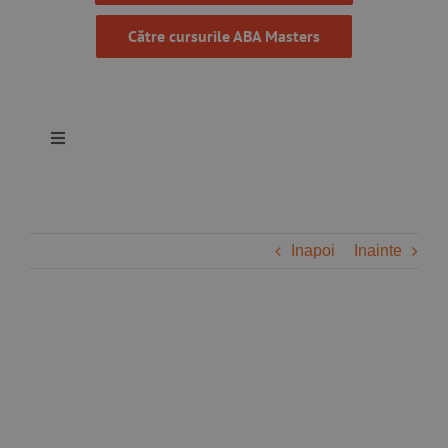
Către cursurile ABA Masters
Toggle
Navigation
Despre noi
Inapoi
Inainte
Resurse
Programe
Proiecte