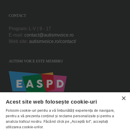
CONTACT
Program: L-V | 9 - 17
E-mail:
contact@autismvoice.ro
Web site:
autismvoice.ro/contact/
AUTISM VOICE ESTE MEMBRU
×
Acest site web folosește cookie-uri
Folosim cookie-uri pentru a vă îmbunătăți experiența de navigare,
pentru a vă prezenta conținut și reclame personalizate și pentru a
analiza traficul nostru. Făcând click pe „Acceptă tot”, acceptați
utilizarea cookie-urilor.