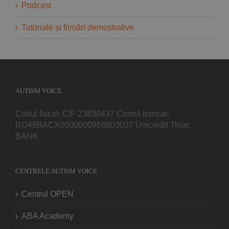
Podcast
Tutoriale și filmări demostrative
AUTISM VOICE
Codul fiscal: CIF 23830437 Contul bancar:
RO49BACX0000000968803037 Unicredit Tiriac
BANK
CENTRELE AUTISM VOICE
Centrul OPEN
ABA Academy