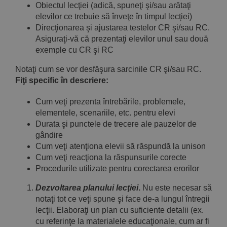
Obiectul lecţiei (adică, spuneţi şi/sau arătaţi
elevilor ce trebuie să înveţe în timpul lecţiei)
Direcţionarea şi ajustarea testelor CR şi/sau RC.
Asiguraţi-vă că prezentaţi elevilor unul sau două
exemple cu CR şi RC
Notaţi cum se vor desfăşura sarcinile CR şi/sau RC.
Fiţi specific în descriere:
Cum veţi prezenta întrebările, problemele,
elementele, scenariile, etc. pentru elevi
Durata şi punctele de trecere ale pauzelor de
gândire
Cum veţi atenţiona elevii să răspundă la unison
Cum veţi reacţiona la răspunsurile corecte
Procedurile utilizate pentru corectarea erorilor
Dezvoltarea planului lecţiei
.
Nu este necesar să
notaţi tot ce veţi spune şi face de-a lungul întregii
lecţii. Elaboraţi un plan cu suficiente detalii (ex.
cu referinţe la materialele educaţionale, cum ar fi