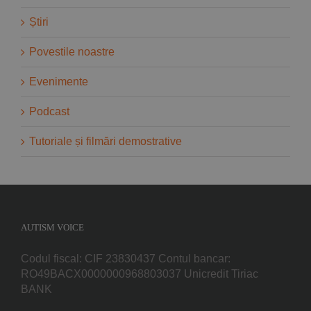
Știri
Povestile noastre
Evenimente
Podcast
Tutoriale și filmări demostrative
AUTISM VOICE
Codul fiscal: CIF 23830437 Contul bancar:
RO49BACX0000000968803037 Unicredit Tiriac
BANK