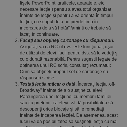
fişele PowerPoint, graficele, aparatele, etc.
necesare lecţiei) pentru a avea totul organizat
înainte de lecţie şi pentru a vă orienta în timpul
lecţiei, cu scopul de a nu pierde timp în
încercarea de a vă hotărî /aminti ce trebuie să
faceţi în continuare.
Faceţi sau obţineţi cartonaşe cu răspunsuri
.
Asiguraţi-vă că RC-ul dvs. este funcţional, uşor
de utilizat de elevi, facil pentru dvs. să le vedeţi şi
cu o durată rezonabilă. Pentru sugestii legate de
obţinerea unui RC scris, consultaţi rezumatul:
Cum să obţineţi propriul set de cartonaşe cu
răspunsuri scrise.
Testaţi lecţia măcar o dată
.
Încercaţi lecţia „off-
Broadway” înainte de a o susţine cu elevii.
Parcurgerea unei lecţii noi cu membrii familiei
sau cu prietenii, ca elevi, vă dă posibilitatea să
descoperiţi orice blocaje şi să le remediaţi
înainte de începerea lecţiei. De asemenea, acest
lucru vă dă posibilitatea să susţineţi lecţia cu mai