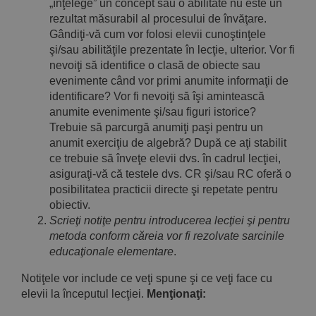
„înţelege” un concept sau o abilitate nu este un
rezultat măsurabil al procesului de învăţare.
Gândiţi-vă cum vor folosi elevii cunoştinţele
şi/sau abilităţile prezentate în lecţie, ulterior. Vor fi
nevoiţi să identifice o clasă de obiecte sau
evenimente când vor primi anumite informaţii de
identificare? Vor fi nevoiţi să îşi amintească
anumite evenimente şi/sau figuri istorice?
Trebuie să parcurgă anumiţi paşi pentru un
anumit exerciţiu de algebră? După ce aţi stabilit
ce trebuie să înveţe elevii dvs. în cadrul lecţiei,
asiguraţi-vă că testele dvs. CR şi/sau RC oferă o
posibilitatea practicii directe şi repetate pentru
obiectiv.
Scrieţi notiţe pentru introducerea lecţiei şi pentru
metoda conform căreia vor fi rezolvate sarcinile
educaţionale elementare
.
Notiţele vor include ce veţi spune şi ce veţi face cu
elevii la începutul lecţiei.
Menţionaţi: