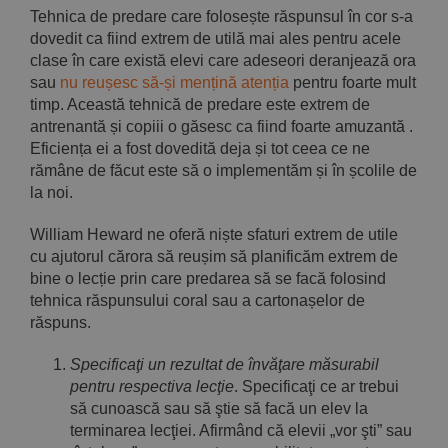
Tehnica de predare care folosește răspunsul în cor s-a
dovedit ca fiind extrem de utilă mai ales pentru acele
clase în care există elevi care adeseori deranjează ora
sau
nu reușesc să-și mențină atenția
pentru foarte mult
timp. Această tehnică de predare este extrem de
antrenantă și copiii o găsesc ca fiind foarte amuzantă .
Eficiența ei a fost dovedită deja și tot ceea ce ne
rămâne de făcut este să o implementăm și în școlile de
la noi.
William Heward ne oferă niște sfaturi extrem de utile
cu ajutorul cărora să reușim să planificăm extrem de
bine o lecție prin care predarea să se facă folosind
tehnica răspunsului coral sau a cartonașelor de
răspuns.
Specificaţi un rezultat de învăţare măsurabil
pentru respectiva lecţie
. Specificaţi ce ar trebui
să cunoască sau să ştie să facă un elev la
terminarea lecţiei. Afirmând că elevii „vor şti” sau