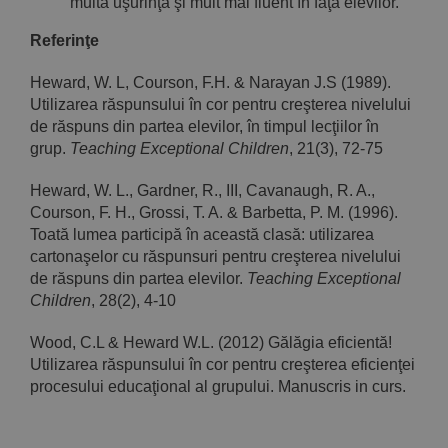
multă uşurinţă şi mult mai fluent în faţa elevilor.
Referinţe
Heward, W. L, Courson, F.H. & Narayan J.S (1989).
Utilizarea răspunsului în cor pentru creşterea nivelului
de răspuns din partea elevilor, în timpul lecţiilor în
grup.
Teaching Exceptional Children
, 21(3), 72-75
Heward, W. L., Gardner, R., III, Cavanaugh, R. A.,
Courson, F. H., Grossi, T. A. & Barbetta, P. M. (1996).
Toată lumea participă în această clasă: utilizarea
cartonaşelor cu răspunsuri pentru creşterea nivelului
de răspuns din partea elevilor.
Teaching Exceptional
Children
, 28(2), 4-10
Wood, C.L & Heward W.L. (2012) Gălăgia eficientă!
Utilizarea răspunsului în cor pentru creşterea eficienţei
procesului educaţional al grupului. Manuscris in curs.