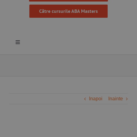
Către cursurile ABA Masters
Toggle
Navigation
Despre noi
Resurse
Programe
Inapoi
Inainte
Proiecte