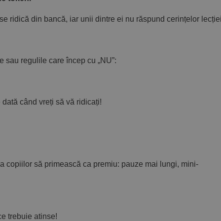
e ridică din bancă, iar unii dintre ei nu răspund cerințelor lecției
ile sau regulile care încep cu „NU”:
tă când vreți să vă ridicați!
ea copiilor să primească ca premiu: pauze mai lungi, mini-
ce trebuie atinse!