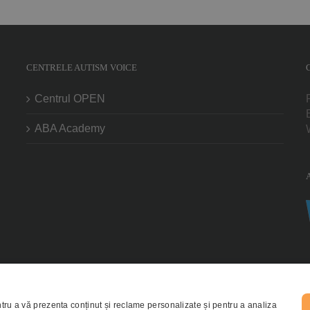
CENTRELE AUTISM VOICE
Centrul OPEN
ABA Academy
tru a vă prezenta conținut și reclame personalizate și pentru a analiza