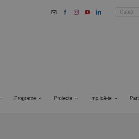
Cautare...
Programe
Proiecte
Implică-te
Part