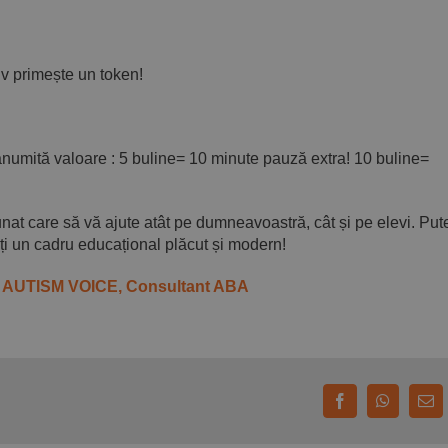
iv primește un token!
anumită valoare : 5 buline= 10 minute pauză extra! 10 buline=
nat care să vă ajute atât pe dumneavoastră, cât și pe elevi. Pute
ați un cadru educațional plăcut și modern!
tor AUTISM VOICE, Consultant ABA
Facebook
WhatsAp
E-
mai