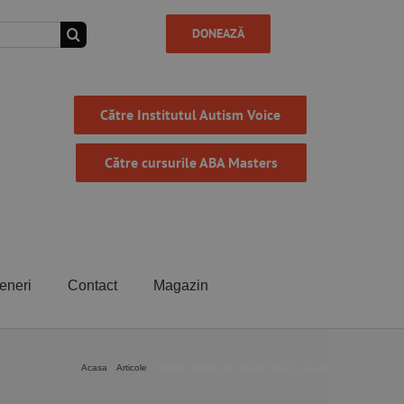
DONEAZĂ
Către Institutul Autism Voice
Către cursurile ABA Masters
eneri
Contact
Magazin
Acasa
Articole
Despre sistemul de tokeni folosit la școală