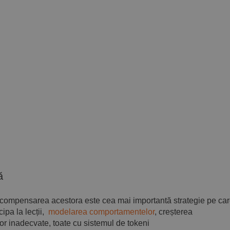
ă
 recompensarea acestora este cea mai importantă strategie pe ca
ipa la lecții,
modelarea comportamentelor
, creșterea
r inadecvate, toate cu sistemul de tokeni