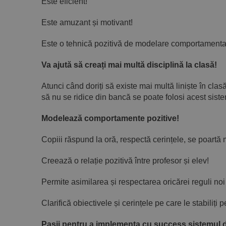
Este eficient!
Este amuzant și motivant!
Este o tehnică pozitivă de modelare comportamenta
Va ajută să creați mai multă disciplină la clasă!
Atunci când doriți să existe mai multă liniște în clas
să nu se ridice din bancă se poate folosi acest sist
Modelează comportamente pozitive!
Copiii răspund la oră, respectă cerințele, se poartă m
Creează o relație pozitivă între profesor și elev!
Permite asimilarea și respectarea oricărei reguli noi 
Clarifică obiectivele și cerințele pe care le stabiliți
Pașii pentru a implementa cu success sistemul 