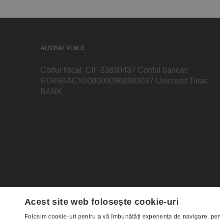
AUTISM VOICE
Codul fiscal: CIF 23830437 Contul bancar:
RO49BACX0000000968803037 Unicredit Tiriac
BANK
Acest site web folosește cookie-uri
Folosim cookie-uri pentru a vă îmbunătăți experiența de navigare, pen