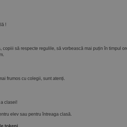
lă !
ă, copiii să respecte regulile, să vorbească mai puțin în timpul or
em.
ai frumos cu colegii, sunt atenți.
a clasei!
 pentru elev sau pentru întreaga clasă.
de tokeni