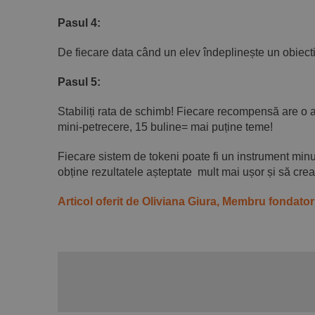
Pasul 4:
De fiecare data când un elev îndeplinește un obiect
Pasul 5:
Stabiliți rata de schimb! Fiecare recompensă are o 
mini-petrecere, 15 buline= mai puține teme!
Fiecare sistem de tokeni poate fi un instrument minu
obține rezultatele așteptate mult mai ușor și să cre
Articol oferit de Oliviana Giura, Membru fonda