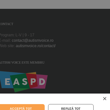
CONTACT
Program: L-V | 9 - 17
E-mail:
contact@autismvoice.ro
Web site:
autismvoice.ro/contact/
AUTISM VOICE ESTE MEMBRU
×
ACCEPTĂ TOT
REFUZĂ TOT