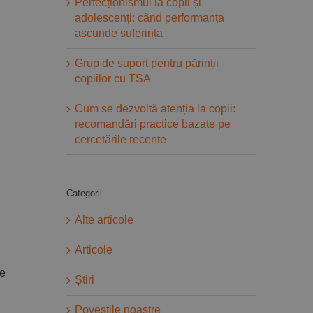
Perfecționismul la copii și
adolescenți: când performanța
ascunde suferința
Grup de suport pentru părinții
copiilor cu TSA
Cum se dezvoltă atenția la copii:
recomandări practice bazate pe
cercetările recente
Categorii
Alte articole
Articole
re
Știri
Povestile noastre