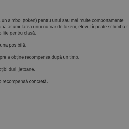
igă un simbol (token) pentru unul sau mai multe comportamente
După acumularea unui număr de tokeni, elevul îi poate schimba 
ilite pentru clasă.
una posibilă.
spre a obține recompensa după un timp.
țibilduri, jetoane.
e o recompensă concretă.