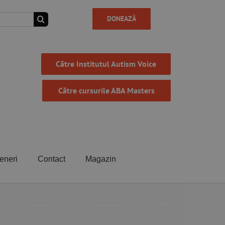
DONEAZĂ
Către Institutul Autism Voice
Către cursurile ABA Masters
eneri
Contact
Magazin
adre didactice susținut de Autism Voice în parteneriat cu British Council România