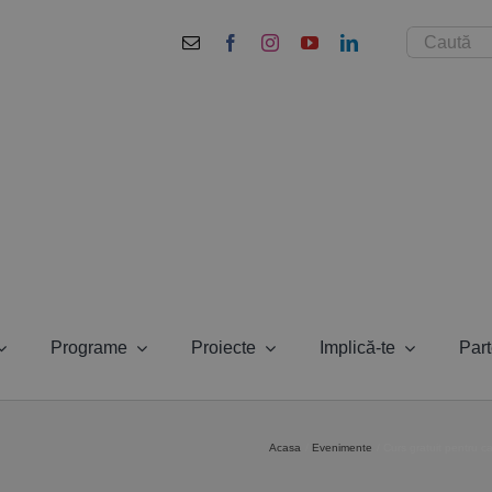
Cautare...
Programe
Proiecte
Implică-te
Part
Acasa
Evenimente
Curs gratuit pentru c