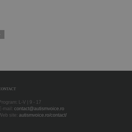
CONTACT
Program: L-V | 9 - 17
E-mail:
contact@autismvoice.ro
Web site:
autismvoice.ro/contact/