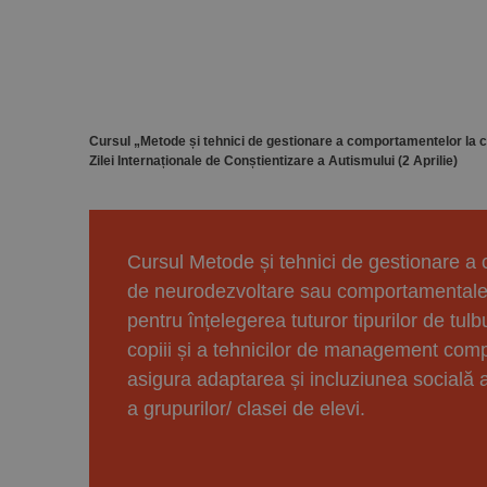
Cursul „Metode și tehnici de gestionare a comportamentelor la cl
Zilei Internaționale de Conștientizare a Autismului (2 Aprilie)
Cursul Metode și tehnici de gestionare a 
de neurodezvoltare sau comportamentale o
pentru înțelegerea tuturor tipurilor de tul
copiii și a tehnicilor de management compo
asigura adaptarea și incluziunea socială 
a grupurilor/ clasei de elevi.