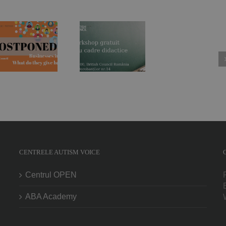
Curs gratuit
pentru cadre
didactice
susținut de
Autism Voice
în parteneriat
cu British
Council
România
CENTRELE AUTISM VOICE
Centrul OPEN
ABA Academy