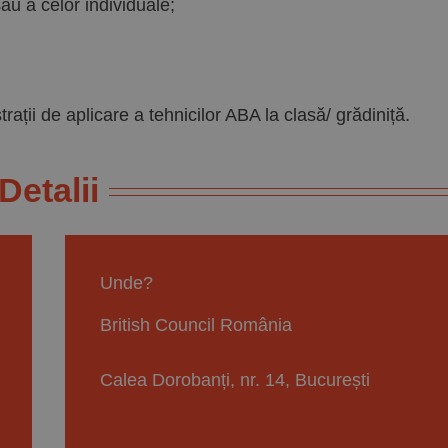
sau a celor individuale;
trații de aplicare a tehnicilor ABA la clasă/ grădiniță.
Detalii
Unde?
British Council România
Calea Dorobanți, nr. 14, București