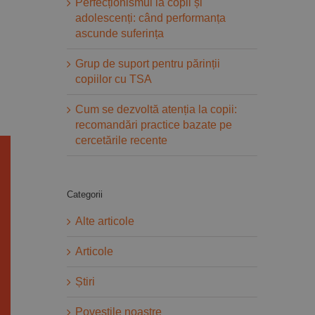
Perfecționismul la copii și
adolescenți: când performanța
ascunde suferința
Grup de suport pentru părinții
copiilor cu TSA
Cum se dezvoltă atenția la copii:
recomandări practice bazate pe
cercetările recente
Categorii
Alte articole
Articole
Știri
Povestile noastre