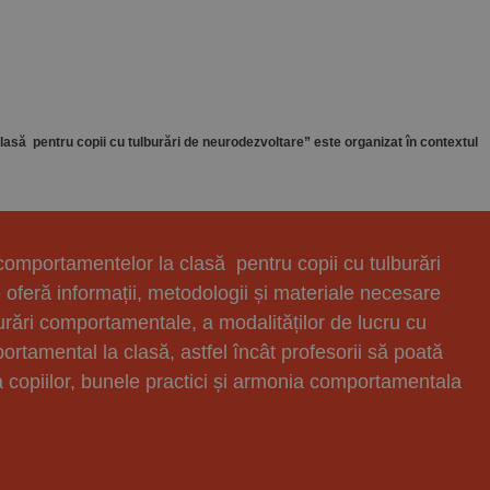
asă pentru copii cu tulburări de neurodezvoltare” este organizat în contextul
comportamentelor la clasă pentru copii cu tulburări
feră informații, metodologii și materiale necesare
burări comportamentale, a modalităților de lucru cu
rtamental la clasă, astfel încât profesorii să poată
a copiilor, bunele practici și armonia comportamentala