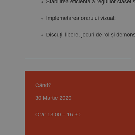
Stabilirea eficientă a regulilor clasei 
Implemetarea orarului vizual;
Discuții libere, jocuri de rol și demons
Când?
30 Martie 2020
Ora: 13.00 – 16.30