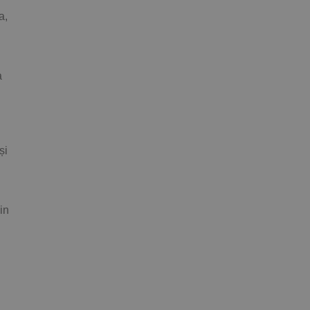
a,
a
și
in