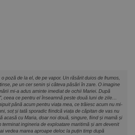
 o poză de la el, de pe vapor. Un răsărit duios de frumos,
tinse, pe un cer senin și câteva păsări în zare. O imagine
 mării mi-a adus aminte imediat de ochii Mariei. După
d‟, ceea ce pentru el înseamnă peste două luni de zile…
chipuit până acum pentru viața mea, ce trăiesc acum nu mi-
ni, soț și tată sporadic fiindcă viața de căpitan de vas nu
 acasă cu Maria, doar noi două, singure, fiind și mamă și
m terminat ingineria de exploatare maritimă și am devenit
mai vedea marea aproape deloc la puțin timp după