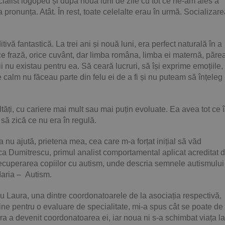
alist logoped și după nouă luni de zile cu tot ce ne-am ales a
 pronunța. Atât. În rest, toate celelalte erau în urmă. Socializare
ă fantastică. La trei ani și nouă luni, era perfect naturală în a
ice frază, orice cuvânt, dar limba româna, limba ei maternă, păre
ii nu existau pentru ea. Să ceară lucruri, să își exprime emoțiile,
 calm nu făceau parte din felu ei de a fi și nu puteam să înțeleg
tăți, cu cariere mai mult sau mai puțin evoluate. Ea avea tot ce î
să zică ce nu era în regulă.
u ajută, prietena mea, cea care m-a forțat inițial să văd
nca Dumitrescu, primul analist comportamental aplicat acreditat d
 recuperarea copiilor cu autism, unde descria semnele autismului
Maria – Autism.
u Laura, una dintre coordonatoarele de la asociația respectivă,
ine pentru o evaluare de specialitate, mi-a spus cât se poate de
a a devenit coordonatoarea ei, iar noua ni s-a schimbat viața la