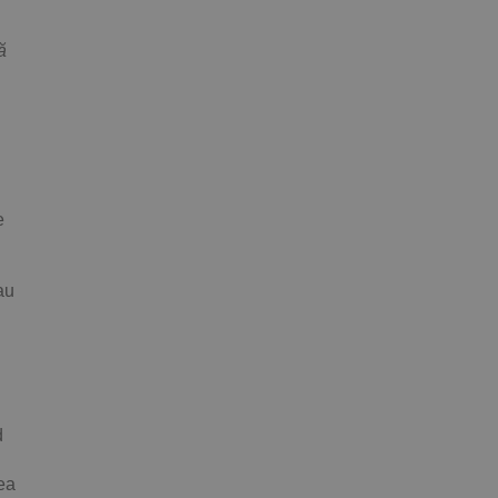
ă
e
au
d
 ea