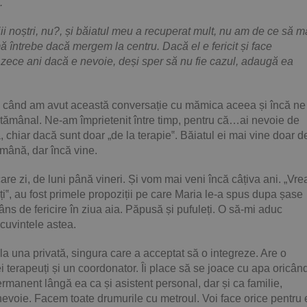
.
iii noștri, nu?, și băiatul meu a recuperat mult, nu am de ce să m
 întrebe dacă mergem la centru. Dacă el e fericit și face
 zece ani dacă e nevoie, deși sper să nu fie cazul, adaugă ea
de când am avut această conversație cu mămica aceea și încă ne
ptămânal. Ne-am împrietenit între timp, pentru că…ai nevoie de
, chiar dacă sunt doar „de la terapie‟. Băiatul ei mai vine doar d
ămână, dar încă vine.
are zi, de luni până vineri. Și vom mai veni încă câțiva ani. „Vre
i‟, au fost primele propoziții pe care Maria le-a spus dupa șase
âns de fericire în ziua aia. Păpusă și pufuleți. O să-mi aduc
 cuvintele astea.
la una privată, singura care a acceptat să o integreze. Are o
i terapeuți și un coordonator. Îi place să se joace cu apa oricân
ermanent lângă ea ca și asistent personal, dar și ca familie,
 nevoie. Facem toate drumurile cu metroul. Voi face orice pentru