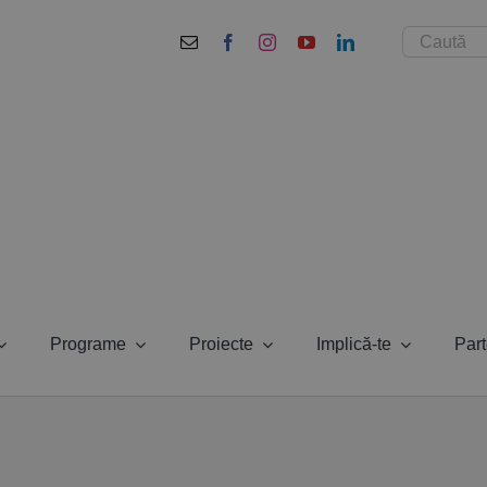
Cautare...
Programe
Proiecte
Implică-te
Part