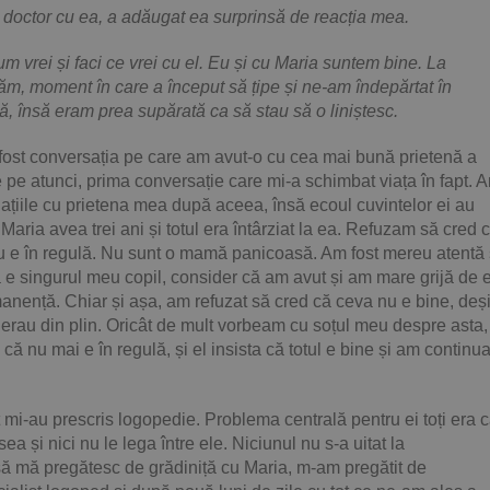
 la doctor cu ea, a adăugat ea surprinsă de reacția mea.
um vrei și faci ce vrei cu el. Eu și cu Maria suntem bine. La
căm, moment în care a început să țipe și ne-am îndepărtat în
lă, însă eram prea supărată ca să stau să o liniștesc.
fost conversația pe care am avut-o cu cea mai bună prietenă a
pe atunci, prima conversație care mi-a schimbat viața în fapt. 
elațiile cu prietena mea după aceea, însă ecoul cuvintelor ei au
Maria avea trei ani și totul era întârziat la ea. Refuzam să cred 
 e în regulă. Nu sunt o mamă panicoasă. Am fost mereu atentă 
e singurul meu copil, consider că am avut și am mare grijă de 
anență. Chiar și așa, am refuzat să cred că ceva nu e bine, deș
rau din plin. Oricât de mult vorbeam cu soțul meu despre asta,
 nu mai e în regulă, și el insista că totul e bine și am continua
at mi-au prescris logopedie. Problema centrală pentru ei toți era 
a și nici nu le lega între ele. Niciunul nu s-a uitat la
oc să mă pregătesc de grădiniță cu Maria, m-am pregătit de