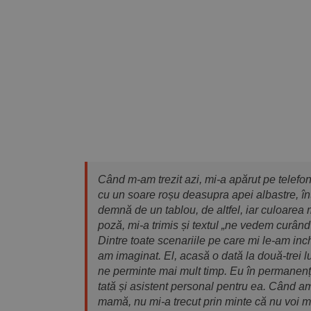
Când m-am trezit azi, mi-a apărut pe telefon
cu un soare roșu deasupra apei albastre, în
demnă de un tablou, de altfel, iar culoarea
poză, mi-a trimis și textul „ne vedem curân
Dintre toate scenariile pe care mi le-am in
am imaginat. El, acasă o dată la două-trei lu
ne perminte mai mult timp. Eu în permanență
tată și asistent personal pentru ea. Când a
mamă, nu mi-a trecut prin minte că nu voi 