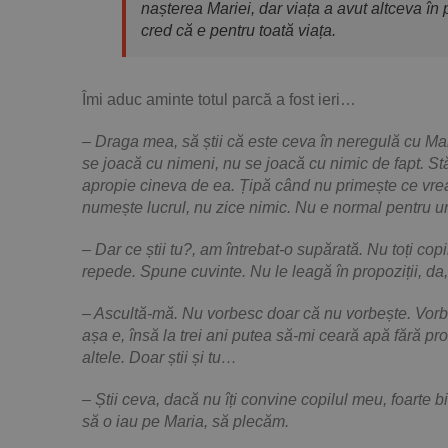
nașterea Mariei, dar viața a avut altceva în 
cred că e pentru toată viața.
Îmi aduc aminte totul parcă a fost ieri…
– Draga mea, să știi că este ceva în neregulă cu Mar
se joacă cu nimeni, nu se joacă cu nimic de fapt. St
apropie cineva de ea. Țipă când nu primește ce vrea 
numește lucrul, nu zice nimic. Nu e normal pentru un 
– Dar ce știi tu?, am întrebat-o supărată. Nu toți copi
repede. Spune cuvinte. Nu le leagă în propoziții, d
– Ascultă-mă. Nu vorbesc doar că nu vorbește. Vorb
așa e, însă la trei ani putea să-mi ceară apă fără pr
altele. Doar știi și tu…
– Știi ceva, dacă nu îți convine copilul meu, foarte 
să o iau pe Maria, să plecăm.