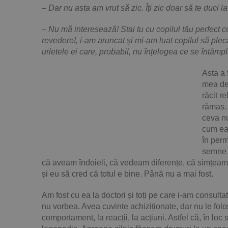
– Dar nu asta am vrut să zic. Îți zic doar să te duci
– Nu mă interesează! Stai tu cu copilul tău perfect c
revedere!, i-am aruncat și mi-am luat copilul să ple
urletele ei care, probabil, nu înțelegea ce se întâmp
Asta a 
mea de 
răcit r
rămas. 
ceva nu
cum ea 
în perm
semne e
că aveam îndoieli, că vedeam diferențe, că simțeam că
și eu să cred că totul e bine. Până nu a mai fost.
Am fost cu ea la doctori și toți pe care i-am consult
nu vorbea. Avea cuvinte achiziționate, dar nu le folose
comportament, la reacții, la acțiuni. Astfel că, în l