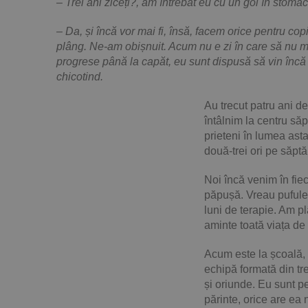
– Trei ani ziceți?, am întrebat eu cu un gol în stomac
– Da, și încă vor mai fi, însă, facem orice pentru cop
plâng. Ne-am obișnuit. Acum nu e zi în care să nu mă
progrese până la capăt, eu sunt dispusă să vin încă
chicotind.
Au trecut patru ani 
întâlnim la centru să
prieteni în lumea asta
două-trei ori pe săpt
Noi încă venim în fiec
păpușă. Vreau pufuleț
luni de terapie. Am pl
aminte toată viața de
Acum este la școală, 
echipă formată din tre
și oriunde. Eu sunt p
părinte, orice are ea