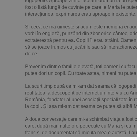
logopedie. Aproape zilnic făceam drumuri la un speci
fost o listă lungă de cuvinte pe care le Maria le putea
interacțiunea, exprimarea erau aproape inexistente.
Și ceea ce mă uimește și acum este memoria ei auditiv
vorbi în engleză, prinzând din zbor orice cântec, or
extraterestră pentru ea. Copiii îi erau străini. Oamen
să se joace frumos cu jucăriile sau să interacționeze
de ce.
Provenim dintr-o familie elevată, toți oameni cu facul
putea dori un copil. Cu toate astea, nimeni nu putea 
La scurt timp după ce mi-am dat seama că logopedia n
realitatea, a descoperit pe internet un interviu cu A
România, fondator al unei asociații specializate în
la copii. Și așa mi-am dat seama ce putea să aibă 
A doua conversație care mi-a schimbat viața a fost c
care, după mai multe ore petrecute cu Maria și cu m
franc și de documentat că micuța mea e autistă. Laur