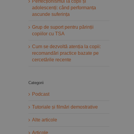
Perfecționismul la copii și
adolescenți: când performanța
ascunde suferința
Grup de suport pentru părinții
copiilor cu TSA
Cum se dezvoltă atenția la copii:
recomandări practice bazate pe
cercetările recente
Categorii
Podcast
Tutoriale și filmări demostrative
Alte articole
Articole