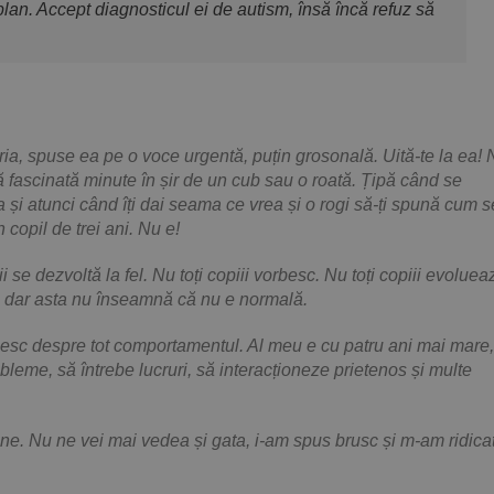
plan. Accept diagnosticul ei de autism, însă încă refuz să
ia, spuse ea pe o voce urgentă, puțin grosonală. Uită-te la ea! 
ă fascinată minute în șir de un cub sau o roată. Țipă când se
și atunci când îți dai seama ce vrea și o rogi să-ți spună cum s
copil de trei ani. Nu e!
ii se dezvoltă la fel. Nu toți copiii vorbesc. Nu toți copiii evoluea
a, dar asta nu înseamnă că nu e normală.
esc despre tot comportamentul. Al meu e cu patru ani mai mare,
obleme, să întrebe lucruri, să interacționeze prietenos și multe
bine. Nu ne vei mai vedea și gata, i-am spus brusc și m-am ridica