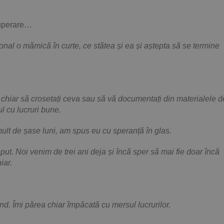
cuperare…
ional o mămică în curte, ce stătea și ea și aștepta să se termine
te chiar să crosetați ceva sau să vă documentați din materialele d
ul cu lucruri bune.
ult de șase luni, am spus eu cu speranță în glas.
eput. Noi venim de trei ani deja și încă sper să mai fie doar încă
iar.
ând. Îmi părea chiar împăcată cu mersul lucrurilor.