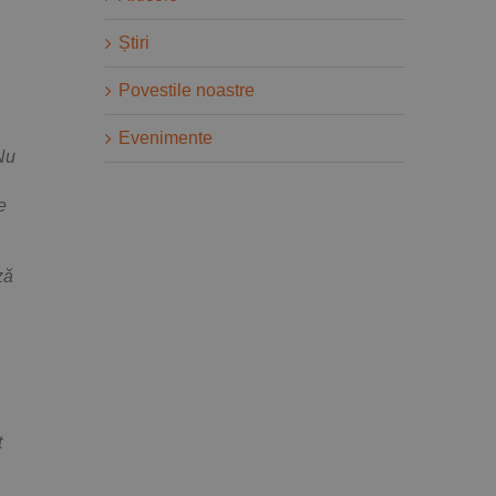
Știri
Povestile noastre
Evenimente
Nu
e
ză
t