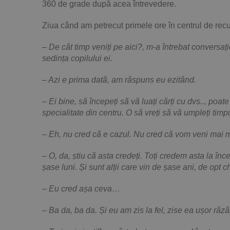
360 de grade după acea întrevedere.
Ziua când am petrecut primele ore în centrul de re
– De cât timp veniți pe aici?, m-a întrebat conversaț
sedința copilului ei.
– Azi e prima dată, am răspuns eu ezitând.
– Ei bine, să începeți să vă luați cărți cu dvs.., poa
specialitate din centru. O să vreți să vă umpleți timp
– Eh, nu cred că e cazul. Nu cred că vom veni mai m
– O, da, știu că asta credeți. Toți credem asta la înc
șase luni. Și sunt alții care vin de șase ani, de opt ch
– Eu cred așa ceva…
– Ba da, ba da. Și eu am zis la fel, zise ea ușor râz