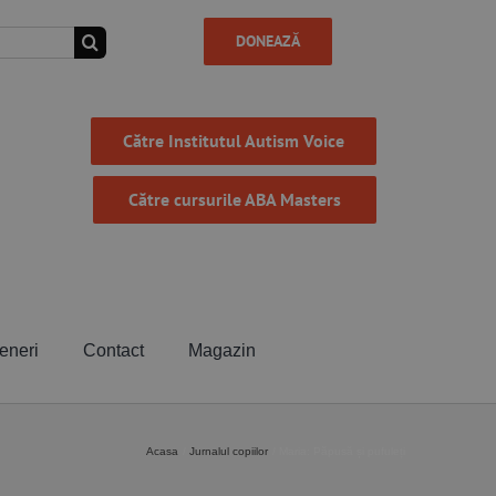
DONEAZĂ
Către Institutul Autism Voice
Către cursurile ABA Masters
eneri
Contact
Magazin
Acasa
Jurnalul copiilor
Maria: Păpusă și pufuleți