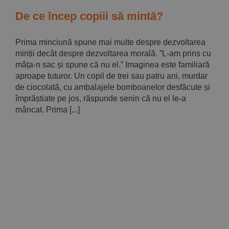
Implică-te
De ce încep copiii să mintă?
Parteneri
Prima minciună spune mai multe despre dezvoltarea
minții decât despre dezvoltarea morală. ”L-am prins cu
mâța-n sac și spune că nu el.” Imaginea este familiară
Contact
aproape tuturor. Un copil de trei sau patru ani, murdar
de ciocolată, cu ambalajele bomboanelor desfăcute și
împrăștiate pe jos, răspunde senin că nu el le-a
Magazin
mâncat. Prima [...]