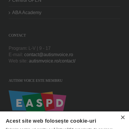
Centrul OPEN
ABA Academy
CONTACT
Program: L-V | 9 - 17
E-mail:
contact@autismvoice.ro
Web site:
autismvoice.ro/contact/
AUTISM VOICE ESTE MEMBRU
×
Acest site web folosește cookie-uri