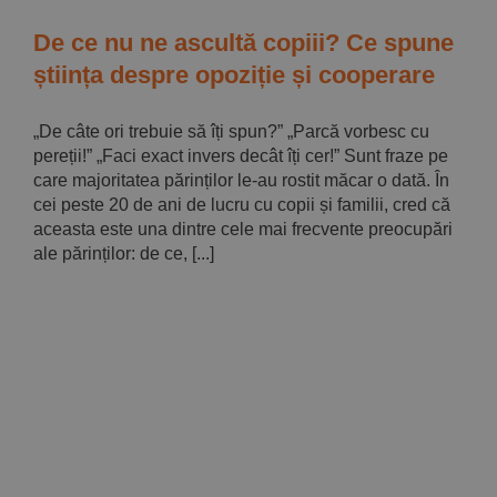
De ce nu ne ascultă copiii? Ce spune
știința despre opoziție și cooperare
„De câte ori trebuie să îți spun?” „Parcă vorbesc cu
pereții!” „Faci exact invers decât îți cer!” Sunt fraze pe
care majoritatea părinților le-au rostit măcar o dată. În
cei peste 20 de ani de lucru cu copii și familii, cred că
aceasta este una dintre cele mai frecvente preocupări
ale părinților: de ce, [...]