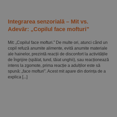
Integrarea senzorială – Mit vs.
Adevăr: „Copilul face mofturi”
Mit: „Copilul face mofturi.” De multe ori, atunci când un
copil refuză anumite alimente, evită anumite materiale
ale hainelor, prezintă reacții de disconfort la activitățile
de îngrijire (spălat, tund, tăiat unghii), sau reacționează
intens la zgomote, prima reacție a adulților este să
spună: „face mofturi”. Acest mit apare din dorința de a
explica [...]