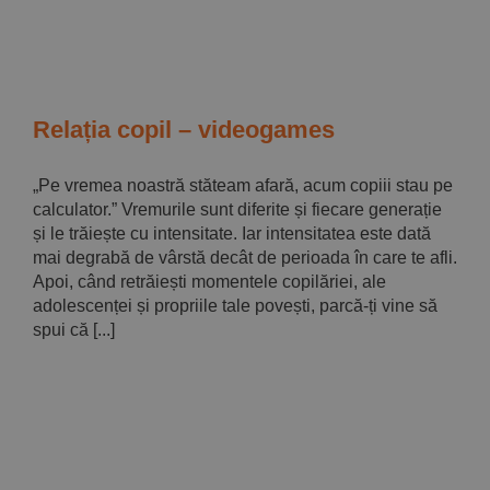
Relația copil – videogames
„Pe vremea noastră stăteam afară, acum copiii stau pe
calculator.” Vremurile sunt diferite și fiecare generație
și le trăiește cu intensitate. Iar intensitatea este dată
mai degrabă de vârstă decât de perioada în care te afli.
Apoi, când retrăiești momentele copilăriei, ale
adolescenței și propriile tale povești, parcă-ți vine să
spui că [...]