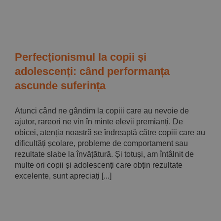
Perfecționismul la copii și
adolescenți: când performanța
ascunde suferința
Atunci când ne gândim la copiii care au nevoie de
ajutor, rareori ne vin în minte elevii premianți. De
obicei, atenția noastră se îndreaptă către copiii care au
dificultăți școlare, probleme de comportament sau
rezultate slabe la învățătură. Și totuși, am întâlnit de
multe ori copii și adolescenți care obțin rezultate
excelente, sunt apreciați [...]