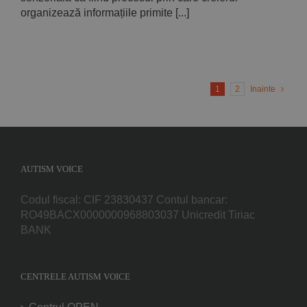
organizează informațiile primite [...]
1
2
Inainte
AUTISM VOICE
Codul fiscal: CIF 23830437 Contul bancar:
RO49BACX0000000968803037 Unicredit Tiriac
BANK
CENTRELE AUTISM VOICE