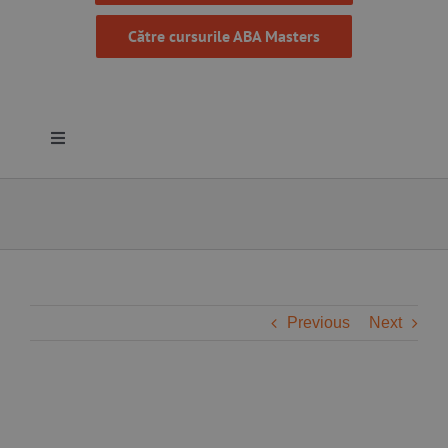
Către cursurile ABA Masters
Toggle
Navigation
Despre noi
Resurse
Programe
Previous
Next
Proiecte