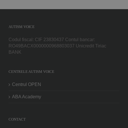
AUTISM VOICE
Codul fiscal: CIF 23830437 Contul bancar:
RO49BACX0000000968803037 Unicredit Tiriac
BANK
CENTRELE AUTISM VOICE
Centrul OPEN
ABA Academy
CONTACT